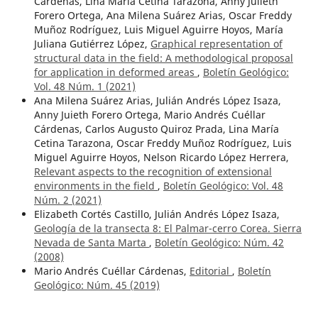
Cárdenas, Lina María Cetina Tarazona, Anny Julieth
Forero Ortega, Ana Milena Suárez Arias, Oscar Freddy
Muñoz Rodríguez, Luis Miguel Aguirre Hoyos, María
Juliana Gutiérrez López,
Graphical representation of
structural data in the field: A methodological proposal
for application in deformed areas
,
Boletín Geológico:
Vol. 48 Núm. 1 (2021)
Ana Milena Suárez Arias, Julián Andrés López Isaza,
Anny Juieth Forero Ortega, Mario Andrés Cuéllar
Cárdenas, Carlos Augusto Quiroz Prada, Lina María
Cetina Tarazona, Oscar Freddy Muñoz Rodríguez, Luis
Miguel Aguirre Hoyos, Nelson Ricardo López Herrera,
Relevant aspects to the recognition of extensional
environments in the field
,
Boletín Geológico: Vol. 48
Núm. 2 (2021)
Elizabeth Cortés Castillo, Julián Andrés López Isaza,
Geología de la transecta 8: El Palmar-cerro Corea. Sierra
Nevada de Santa Marta
,
Boletín Geológico: Núm. 42
(2008)
Mario Andrés Cuéllar Cárdenas,
Editorial
,
Boletín
Geológico: Núm. 45 (2019)