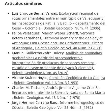
Artículos similares
Luis Enrique Bernal Vargas,
Exploración regional de
rocas ornamentales entre el municipio de Valledupar y
las inspecciones de Patillal y Badillo – departamento del
Cesar – Colombia
,
Boletín Geológico: Núm. 41 (2006)
Felipe Velásquez, Marion Weber Scharff, Verónica
Botero Fernández,
Historical memory of the geology of
Antioquia: Emil Grosse and The Carboniferous Tertiary
of Antioquia
,
Boletín Geológico: Vol. 48 Núm. 2 (2021)
Manuel Guillermo Zafra Dulcey,
Análisis de anomalías
geobotánicas a partir del procesamiento e
interpretación de productos de sensores remotos,
estudio de caso: occidente de Boyacá (Colombia)
,
Boletín Geológico: Núm. 45 (2019)
Vicente Suárez Hoyos,
Comisión Geológica de La Guajira
,
Boletín Geológico: Vol. 1 Núm. 3 (1953)
Charles M. Tschanz, Andrés Jimeno V., Jaime Cruz B.,
Recursos minerales de la Sierra Nevada de Santa Marta
,
Boletín Geológico: Vol. 18 Núm. 1 (1970)
Jorge Hermes Carreño Baez,
Informe hidrogeológico de
Cúcuta
,
Boletín Geológico: Vol. 25 Núm. 3 (1982)