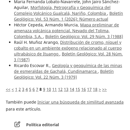
Maria Fernanda Lobato-Navarrete, John Jairo Sánchez-
Aguilar,
Morfología, Petrografía y Geoquímica del
Complejo Volcánico Gualcalá, Nariño, Colombia
,
Boletín
Geológico: Vol. 53 Núm. 1 (2026): ¨Número actual
Héctor Cepeda, Armando Murcia,
Mapa preliminar de
amenaza volcánica potencial. Nevado del Tolima,
Colombia, S.A.
,
Boletín Geológico: Vol. 29 Núm. 3 (1988)
Raúl H. Muñoz Arango,
Distribución de cromo, níquel y
cobalto en un ambiente exógeno relacionado al cuerpo
ultrabásico de Ituango
,
Boletín Geológico: Vol. 28 Núm.
3 (1987)
Ricardo Escovar R.,
Geología y geoquímica de las minas
de esmeraldas de Gachalá, Cundinamarca
,
Boletín
Geológico: Vol. 22 Núm. 3 (1979)
<<
<
1
2
3
4
5
6
7
8
9
10
11
12
13
14
15
16
17
18
>
>>
También puede
Iniciar una búsqueda de similitud avanzada
para este artículo.
Política editorial