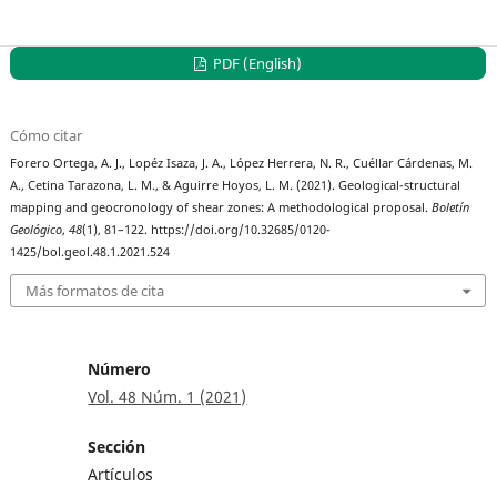
PDF (English)
Cómo citar
Forero Ortega, A. J., Lopéz Isaza, J. A., López Herrera, N. R., Cuéllar Cárdenas, M.
A., Cetina Tarazona, L. M., & Aguirre Hoyos, L. M. (2021). Geological-structural
mapping and geocronology of shear zones: A methodological proposal.
Boletín
Geológico
,
48
(1), 81–122. https://doi.org/10.32685/0120-
1425/bol.geol.48.1.2021.524
Más formatos de cita
Número
Vol. 48 Núm. 1 (2021)
Sección
Artículos