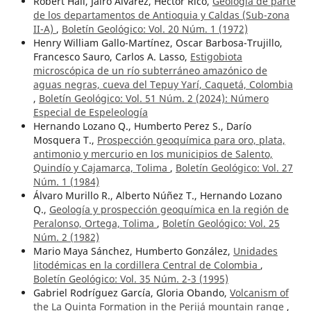
Robert Hall, Jairo Álvarez, Héctor Rico,
Geología de parte
de los departamentos de Antioquia y Caldas (Sub-zona
II-A)
,
Boletín Geológico: Vol. 20 Núm. 1 (1972)
Henry William Gallo-Martínez, Oscar Barbosa-Trujillo,
Francesco Sauro, Carlos A. Lasso,
Estigobiota
microscópica de un río subterráneo amazónico de
aguas negras, cueva del Tepuy Yarí, Caquetá, Colombia
,
Boletín Geológico: Vol. 51 Núm. 2 (2024): Número
Especial de Espeleología
Hernando Lozano Q., Humberto Perez S., Darío
Mosquera T.,
Prospección geoquímica para oro, plata,
antimonio y mercurio en los municipios de Salento,
Quindío y Cajamarca, Tolima
,
Boletín Geológico: Vol. 27
Núm. 1 (1984)
Álvaro Murillo R., Alberto Núñez T., Hernando Lozano
Q.,
Geología y prospección geoquímica en la región de
Peralonso, Ortega, Tolima
,
Boletín Geológico: Vol. 25
Núm. 2 (1982)
Mario Maya Sánchez, Humberto González,
Unidades
litodémicas en la cordillera Central de Colombia
,
Boletín Geológico: Vol. 35 Núm. 2-3 (1995)
Gabriel Rodríguez García, Gloria Obando,
Volcanism of
the La Quinta Formation in the Perijá mountain range
,