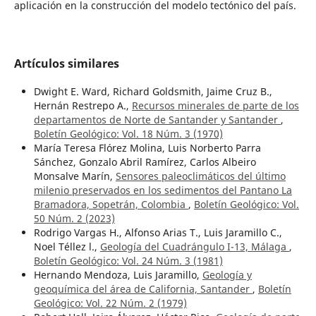
aplicación en la construcción del modelo tectónico del país.
Artículos similares
Dwight E. Ward, Richard Goldsmith, Jaime Cruz B.,
Hernán Restrepo A.,
Recursos minerales de parte de los
departamentos de Norte de Santander y Santander
,
Boletín Geológico: Vol. 18 Núm. 3 (1970)
María Teresa Flórez Molina, Luis Norberto Parra
Sánchez, Gonzalo Abril Ramírez, Carlos Albeiro
Monsalve Marín,
Sensores paleoclimáticos del último
milenio preservados en los sedimentos del Pantano La
Bramadora, Sopetrán, Colombia
,
Boletín Geológico: Vol.
50 Núm. 2 (2023)
Rodrigo Vargas H., Alfonso Arias T., Luis Jaramillo C.,
Noel Téllez l.,
Geología del Cuadrángulo I-13, Málaga
,
Boletín Geológico: Vol. 24 Núm. 3 (1981)
Hernando Mendoza, Luis Jaramillo,
Geología y
geoquímica del área de California, Santander
,
Boletín
Geológico: Vol. 22 Núm. 2 (1979)