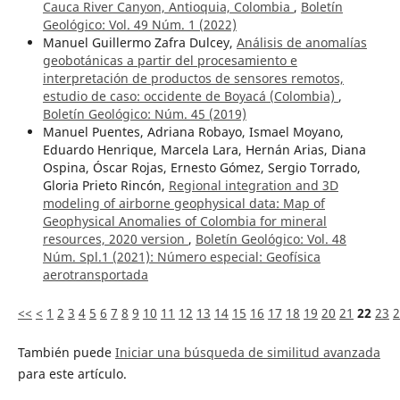
Cauca River Canyon, Antioquia, Colombia
,
Boletín
Geológico: Vol. 49 Núm. 1 (2022)
Manuel Guillermo Zafra Dulcey,
Análisis de anomalías
geobotánicas a partir del procesamiento e
interpretación de productos de sensores remotos,
estudio de caso: occidente de Boyacá (Colombia)
,
Boletín Geológico: Núm. 45 (2019)
Manuel Puentes, Adriana Robayo, Ismael Moyano,
Eduardo Henrique, Marcela Lara, Hernán Arias, Diana
Ospina, Óscar Rojas, Ernesto Gómez, Sergio Torrado,
Gloria Prieto Rincón,
Regional integration and 3D
modeling of airborne geophysical data: Map of
Geophysical Anomalies of Colombia for mineral
resources, 2020 version
,
Boletín Geológico: Vol. 48
Núm. Spl.1 (2021): Número especial: Geofísica
aerotransportada
<<
<
1
2
3
4
5
6
7
8
9
10
11
12
13
14
15
16
17
18
19
20
21
22
23
2
También puede
Iniciar una búsqueda de similitud avanzada
para este artículo.