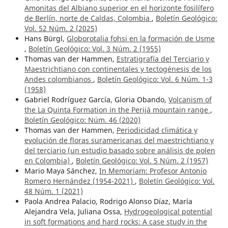
Amonitas del Albiano superior en el horizonte fosilífero
de Berlín, norte de Caldas, Colombia
,
Boletín Geológico:
Vol. 52 Núm. 2 (2025)
Hans Bürgl,
Globorotalia fohsi en la formación de Usme
,
Boletín Geológico: Vol. 3 Núm. 2 (1955)
Thomas van der Hammen,
Estratigrafía del Terciario y
Maestrichtiano con continentales y tectogénesis de los
Andes colombianos
,
Boletín Geológico: Vol. 6 Núm. 1-3
(1958)
Gabriel Rodríguez García, Gloria Obando,
Volcanism of
the La Quinta Formation in the Perijá mountain range
,
Boletín Geológico: Núm. 46 (2020)
Thomas van der Hammen,
Periodicidad climática y
evolución de floras suramericanas del maestrichtiano y
del terciario (un estudio basado sobre análisis de polen
en Colombia)
,
Boletín Geológico: Vol. 5 Núm. 2 (1957)
Mario Maya Sánchez,
In Memoriam: Profesor Antonio
Romero Hernández (1954-2021)
,
Boletín Geológico: Vol.
48 Núm. 1 (2021)
Paola Andrea Palacio, Rodrigo Alonso Díaz, María
Alejandra Vela, Juliana Ossa,
Hydrogeological potential
in soft formations and hard rocks: A case study in the