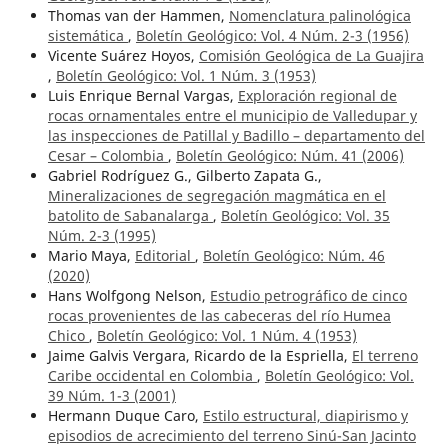
Thomas van der Hammen,
Nomenclatura palinológica
sistemática
,
Boletín Geológico: Vol. 4 Núm. 2-3 (1956)
Vicente Suárez Hoyos,
Comisión Geológica de La Guajira
,
Boletín Geológico: Vol. 1 Núm. 3 (1953)
Luis Enrique Bernal Vargas,
Exploración regional de
rocas ornamentales entre el municipio de Valledupar y
las inspecciones de Patillal y Badillo – departamento del
Cesar – Colombia
,
Boletín Geológico: Núm. 41 (2006)
Gabriel Rodríguez G., Gilberto Zapata G.,
Mineralizaciones de segregación magmática en el
batolito de Sabanalarga
,
Boletín Geológico: Vol. 35
Núm. 2-3 (1995)
Mario Maya,
Editorial
,
Boletín Geológico: Núm. 46
(2020)
Hans Wolfgong Nelson,
Estudio petrográfico de cinco
rocas provenientes de las cabeceras del río Humea
Chico
,
Boletín Geológico: Vol. 1 Núm. 4 (1953)
Jaime Galvis Vergara, Ricardo de la Espriella,
El terreno
Caribe occidental en Colombia
,
Boletín Geológico: Vol.
39 Núm. 1-3 (2001)
Hermann Duque Caro,
Estilo estructural, diapirismo y
episodios de acrecimiento del terreno Sinú-San Jacinto