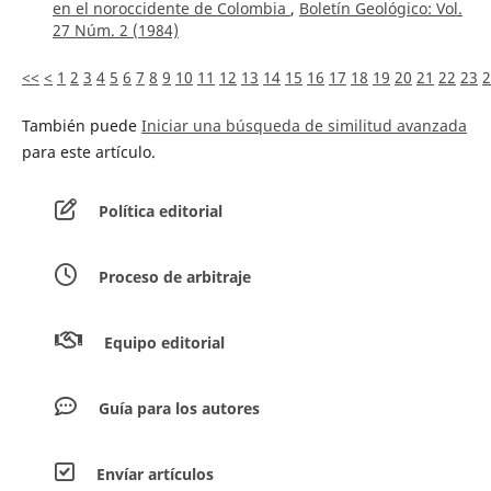
en el noroccidente de Colombia
,
Boletín Geológico: Vol.
27 Núm. 2 (1984)
<<
<
1
2
3
4
5
6
7
8
9
10
11
12
13
14
15
16
17
18
19
20
21
22
23
2
También puede
Iniciar una búsqueda de similitud avanzada
para este artículo.
Política editorial
Proceso de arbitraje
Equipo editorial
Guía para los autores
Envíar artículos