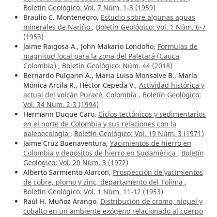
Boletín Geológico: Vol. 7 Núm. 1-3 (1959)
Braulio C. Montenegro,
Estudio sobre algunas aguas
minerales de Nariño
,
Boletín Geológico: Vol. 1 Núm. 6-7
(1953)
Jaime Raigosa A., John Makario Londoño,
Fórmulas de
magnitud local para la zona del Paletará (Cauca,
Colombia)
,
Boletín Geológico: Núm. 44 (2018)
Bernardo Pulgarin A., Maria Luisa Monsalve B., María
Mónica Arcila R., Héctor Cepeda V.,
Actividad histórica y
actual del volcán Puracé, Colombia
,
Boletín Geológico:
Vol. 34 Núm. 2-3 (1994)
Hermann Duque Caro,
Ciclos tectónicos y sedimentarios
en el norte de Colombia y sus relaciones con la
paleoecología
,
Boletín Geológico: Vol. 19 Núm. 3 (1971)
Jaime Cruz Buenaventura,
Yacimientos de hierro en
Colombia y depósitos de hierro en Sudamérica
,
Boletín
Geológico: Vol. 20 Núm. 3 (1972)
Alberto Sarmiento Alarcón,
Prospección de yacimientos
de cobre, plomo y zinc, departamento del Tolima
,
Boletín Geológico: Vol. 1 Núm. 11-12 (1953)
Raúl H. Muñoz Arango,
Distribución de cromo, níquel y
cobalto en un ambiente exógeno relacionado al cuerpo