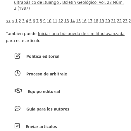
ultrabásico de Ituango
,
Boletín Geológico: Vol. 28 Núm.
3 (1987)
<<
<
1
2
3
4
5
6
7
8
9
10
11
12
13
14
15
16
17
18
19
20
21
22
23
2
También puede
Iniciar una búsqueda de similitud avanzada
para este artículo.
Política editorial
Proceso de arbitraje
Equipo editorial
Guía para los autores
Envíar artículos