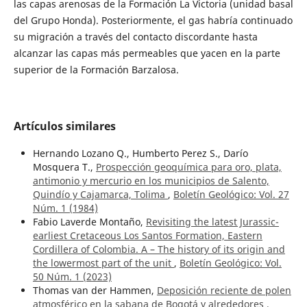
las capas arenosas de la Formación La Victoria (unidad basal
del Grupo Honda). Posteriormente, el gas habría continuado
su migración a través del contacto discordante hasta
alcanzar las capas más permeables que yacen en la parte
superior de la Formación Barzalosa.
Artículos similares
Hernando Lozano Q., Humberto Perez S., Darío
Mosquera T.,
Prospección geoquímica para oro, plata,
antimonio y mercurio en los municipios de Salento,
Quindío y Cajamarca, Tolima
,
Boletín Geológico: Vol. 27
Núm. 1 (1984)
Fabio Laverde Montaño,
Revisiting the latest Jurassic-
earliest Cretaceous Los Santos Formation, Eastern
Cordillera of Colombia. A – The history of its origin and
the lowermost part of the unit
,
Boletín Geológico: Vol.
50 Núm. 1 (2023)
Thomas van der Hammen,
Deposición reciente de polen
atmosférico en la sabana de Bogotá y alrededores
,