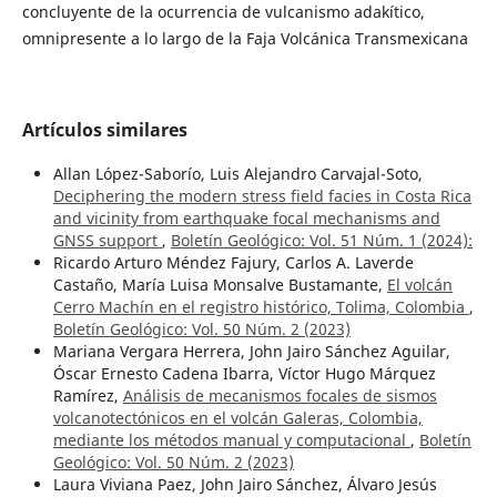
concluyente de la ocurrencia de vulcanismo adakítico,
omnipresente a lo largo de la Faja Volcánica Transmexicana
Artículos similares
Allan López-Saborío, Luis Alejandro Carvajal-Soto,
Deciphering the modern stress field facies in Costa Rica
and vicinity from earthquake focal mechanisms and
GNSS support
,
Boletín Geológico: Vol. 51 Núm. 1 (2024):
Ricardo Arturo Méndez Fajury, Carlos A. Laverde
Castaño, María Luisa Monsalve Bustamante,
El volcán
Cerro Machín en el registro histórico, Tolima, Colombia
,
Boletín Geológico: Vol. 50 Núm. 2 (2023)
Mariana Vergara Herrera, John Jairo Sánchez Aguilar,
Óscar Ernesto Cadena Ibarra, Víctor Hugo Márquez
Ramírez,
Análisis de mecanismos focales de sismos
volcanotectónicos en el volcán Galeras, Colombia,
mediante los métodos manual y computacional
,
Boletín
Geológico: Vol. 50 Núm. 2 (2023)
Laura Viviana Paez, John Jairo Sánchez, Álvaro Jesús