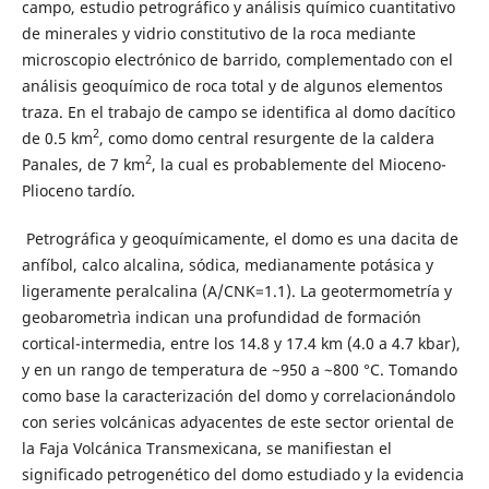
campo, estudio petrográfico y análisis químico cuantitativo
de minerales y vidrio constitutivo de la roca mediante
microscopio electrónico de barrido, complementado con el
análisis geoquímico de roca total y de algunos elementos
traza. En el trabajo de campo se identifica al domo dacítico
2
de 0.5 km
, como domo central resurgente de la caldera
2
Panales, de 7 km
, la cual es probablemente del Mioceno-
Plioceno tardío.
Petrográfica y geoquímicamente, el domo es una dacita de
anfíbol, calco alcalina, sódica, medianamente potásica y
ligeramente peralcalina (A/CNK=1.1). La geotermometría y
geobarometrìa indican una profundidad de formación
cortical-intermedia, entre los 14.8 y 17.4 km (4.0 a 4.7 kbar),
y en un rango de temperatura de ~950 a ~800 °C. Tomando
como base la caracterización del domo y correlacionándolo
con series volcánicas adyacentes de este sector oriental de
la Faja Volcánica Transmexicana, se manifiestan el
significado petrogenético del domo estudiado y la evidencia