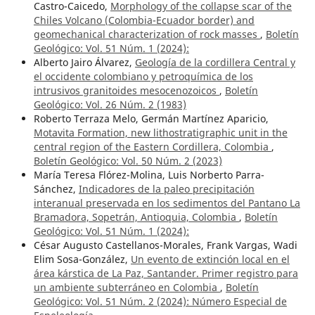
Castro-Caicedo,
Morphology of the collapse scar of the
Chiles Volcano (Colombia-Ecuador border) and
geomechanical characterization of rock masses
,
Boletín
Geológico: Vol. 51 Núm. 1 (2024):
Alberto Jairo Álvarez,
Geología de la cordillera Central y
el occidente colombiano y petroquímica de los
intrusivos granitoides mesocenozoicos
,
Boletín
Geológico: Vol. 26 Núm. 2 (1983)
Roberto Terraza Melo, Germán Martínez Aparicio,
Motavita Formation, new lithostratigraphic unit in the
central region of the Eastern Cordillera, Colombia
,
Boletín Geológico: Vol. 50 Núm. 2 (2023)
María Teresa Flórez-Molina, Luis Norberto Parra-
Sánchez,
Indicadores de la paleo precipitación
interanual preservada en los sedimentos del Pantano La
Bramadora, Sopetrán, Antioquia, Colombia
,
Boletín
Geológico: Vol. 51 Núm. 1 (2024):
César Augusto Castellanos-Morales, Frank Vargas, Wadi
Elim Sosa-González,
Un evento de extinción local en el
área kárstica de La Paz, Santander. Primer registro para
un ambiente subterráneo en Colombia
,
Boletín
Geológico: Vol. 51 Núm. 2 (2024): Número Especial de