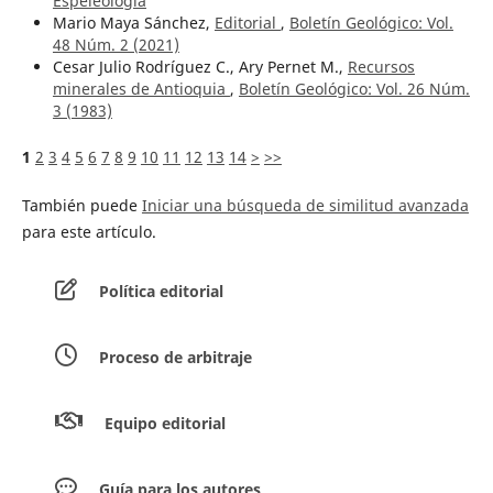
Espeleología
Mario Maya Sánchez,
Editorial
,
Boletín Geológico: Vol.
48 Núm. 2 (2021)
Cesar Julio Rodríguez C., Ary Pernet M.,
Recursos
minerales de Antioquia
,
Boletín Geológico: Vol. 26 Núm.
3 (1983)
1
2
3
4
5
6
7
8
9
10
11
12
13
14
>
>>
También puede
Iniciar una búsqueda de similitud avanzada
para este artículo.
Política editorial
Proceso de arbitraje
Equipo editorial
Guía para los autores