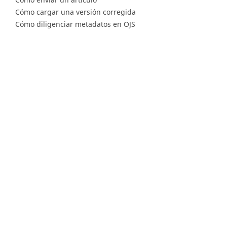
Cómo cargar una versión corregida
Cómo diligenciar metadatos en OJS
Instrucciones para revisores
Cómo hacer una revisión
Instrucciones para editores
Cómo enviar un artículo a revisión
Cómo enviar correcciones a los autores
Diagonal 53 n.° 34 - 53, Bogotá D.C. Colombia
Lunes a viernes 8.00 a.m. a 5 p.m. para todas
nuestras sedes
Comité Editorial
(601) 220 0200 - Ext. 3048 |