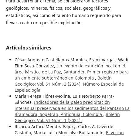
Para desarrollar el tema, se consideraron factores
geológicos, mineros, físicos, sociales, geográficos y
estadísticos, así como el talento humano requerido para
llevar a cabo una posible explotación.
Artículos similares
César Augusto Castellanos-Morales, Frank Vargas, Wadi
Elim Sosa-González,
Un evento de extinción local en el
área kárstica de La Paz, Santander. Primer registro para
un ambiente subterráneo en Colombia
,
Boletín
Geológico: Vol. 51 Núm. 2 (2024): Número Especial de
Espeleología
María Teresa Flórez-Molina, Luis Norberto Parra-
Sánchez,
Indicadores de la paleo precipitación
interanual preservada en los sedimentos del Pantano La
Bramadora, Sopetrán, Antioquia, Colombia
,
Boletín
Geológico: Vol. 51 Núm. 1 (2024):
Ricardo Arturo Méndez Fajury, Carlos A. Laverde
Castaño, María Luisa Monsalve Bustamante,
El volcán