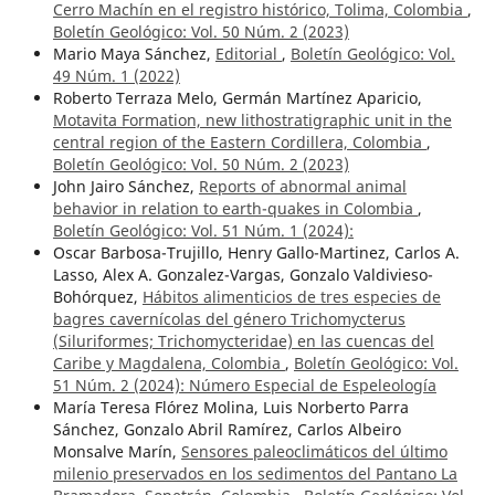
Cerro Machín en el registro histórico, Tolima, Colombia
,
Boletín Geológico: Vol. 50 Núm. 2 (2023)
Mario Maya Sánchez,
Editorial
,
Boletín Geológico: Vol.
49 Núm. 1 (2022)
Roberto Terraza Melo, Germán Martínez Aparicio,
Motavita Formation, new lithostratigraphic unit in the
central region of the Eastern Cordillera, Colombia
,
Boletín Geológico: Vol. 50 Núm. 2 (2023)
John Jairo Sánchez,
Reports of abnormal animal
behavior in relation to earth-quakes in Colombia
,
Boletín Geológico: Vol. 51 Núm. 1 (2024):
Oscar Barbosa-Trujillo, Henry Gallo-Martinez, Carlos A.
Lasso, Alex A. Gonzalez-Vargas, Gonzalo Valdivieso-
Bohórquez,
Hábitos alimenticios de tres especies de
bagres cavernícolas del género Trichomycterus
(Siluriformes; Trichomycteridae) en las cuencas del
Caribe y Magdalena, Colombia
,
Boletín Geológico: Vol.
51 Núm. 2 (2024): Número Especial de Espeleología
María Teresa Flórez Molina, Luis Norberto Parra
Sánchez, Gonzalo Abril Ramírez, Carlos Albeiro
Monsalve Marín,
Sensores paleoclimáticos del último
milenio preservados en los sedimentos del Pantano La