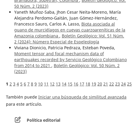
Bramadora, Sopetrán, Colombia
,
Boletín Geológico: Vol.
50 Núm. 2 (2023)
Yaneth Muñoz-Saba, Jhon Cesar Neita-Moreno, María
Alejandra Perdomo-Gaitán, Juan Gómez-Hernández,
Francesco Sauro, Carlos A. Lasso,
Biota asociada al
guano de murciélagos en cuevas cuarzoareníticas de la
Amazonia colombiana
,
Boletín Geológico: Vol. 51 Núm.
2 (2024): Número Especial de Espeleología
Viviana Dionicio, Patricia Pedraza, Esteban Poveda,
Moment tensor and focal mechanism data of
earthquakes recorded by Servicio Geológico Colombiano
from 2014 to 2021
,
Boletín Geológico: Vol. 50 Núm. 2
(2023)
1
2
3
4
5
6
7
8
9
10
11
12
13
14
15
16
17
18
19
20
21
22
23
24
25
También puede
Iniciar una búsqueda de similitud avanzada
para este artículo.
Política editorial