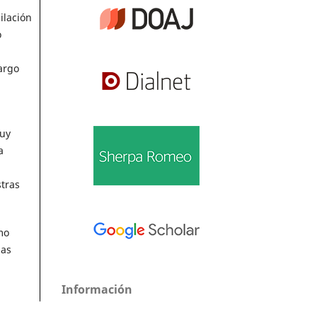
ilación
o
argo
muy
a
stras
mo
las
Información
Para lectores/as