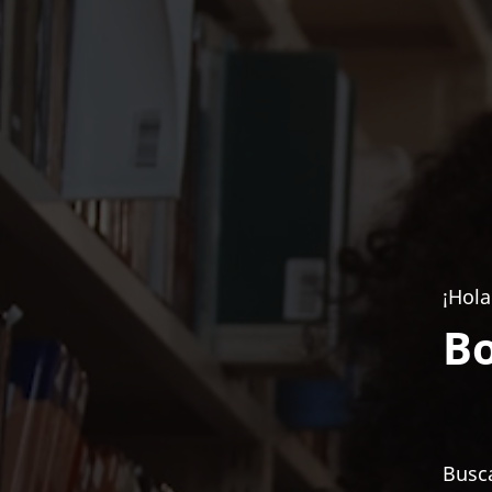
¡Hola
Bo
Busca