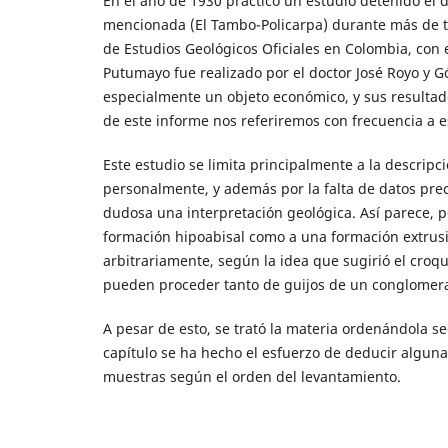
En el año de 1930 practicó un estudio detenido el d
mencionada (El Tambo-Policarpa) durante más de tr
de Estudios Geológicos Oficiales en Colombia, con 
Putumayo fue realizado por el doctor José Royo y G
especialmente un objeto económico, y sus resultad
de este informe nos referiremos con frecuencia a e
Este estudio se limita principalmente a la descripc
personalmente, y además por la falta de datos preci
dudosa una interpretación geológica. Así parece, 
formación hipoabisal como a una formación extrusiv
arbitrariamente, según la idea que sugirió el croq
pueden proceder tanto de guijos de un conglomer
A pesar de esto, se trató la materia ordenándola s
capítulo se ha hecho el esfuerzo de deducir alguna
muestras según el orden del levantamiento.