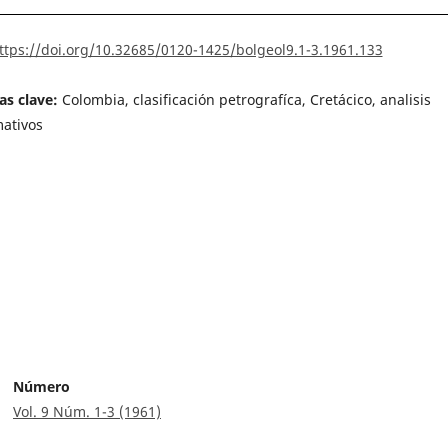
ttps://doi.org/10.32685/0120-1425/bolgeol9.1-3.1961.133
as clave:
Colombia, clasificación petrografíca, Cretácico, analisis
ativos
Número
Vol. 9 Núm. 1-3 (1961)