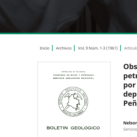
Inicio
Archivos
Vol. 9 Núm. 1-3 (1961)
Artícul
Obs
pet
por
dep
Peñ
Nelso
Servici