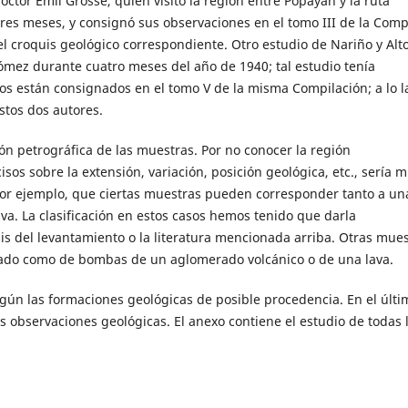
octor Emil Grosse, quien visitó la región entre Popayán y la ruta
es meses, y consignó sus observaciones en el tomo III de la Comp
el croquis geológico correspondiente. Otro estudio de Nariño y Alt
ómez durante cuatro meses del año de 1940; tal estudio tenía
os están consignados en el tomo V de la misma Compilación; a lo l
stos dos autores.
ión petrográfica de las muestras. Por no conocer la región
sos sobre la extensión, variación, posición geológica, etc., sería 
por ejemplo, que ciertas muestras pueden corresponder tanto a un
a. La clasificación en estos casos hemos tenido que darla
uis del levantamiento o la literatura mencionada arriba. Otras mue
ado como de bombas de un aglomerado volcánico o de una lava.
egún las formaciones geológicas de posible procedencia. En el últi
s observaciones geológicas. El anexo contiene el estudio de todas 