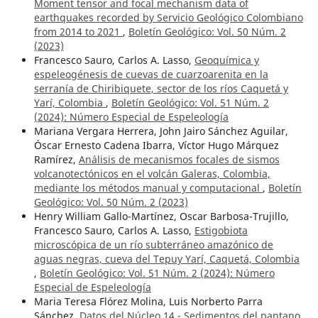
Moment tensor and focal mechanism data of
earthquakes recorded by Servicio Geológico Colombiano
from 2014 to 2021
,
Boletín Geológico: Vol. 50 Núm. 2
(2023)
Francesco Sauro, Carlos A. Lasso,
Geoquímica y
espeleogénesis de cuevas de cuarzoarenita en la
serranía de Chiribiquete, sector de los ríos Caquetá y
Yarí, Colombia
,
Boletín Geológico: Vol. 51 Núm. 2
(2024): Número Especial de Espeleología
Mariana Vergara Herrera, John Jairo Sánchez Aguilar,
Óscar Ernesto Cadena Ibarra, Víctor Hugo Márquez
Ramírez,
Análisis de mecanismos focales de sismos
volcanotectónicos en el volcán Galeras, Colombia,
mediante los métodos manual y computacional
,
Boletín
Geológico: Vol. 50 Núm. 2 (2023)
Henry William Gallo-Martínez, Oscar Barbosa-Trujillo,
Francesco Sauro, Carlos A. Lasso,
Estigobiota
microscópica de un río subterráneo amazónico de
aguas negras, cueva del Tepuy Yarí, Caquetá, Colombia
,
Boletín Geológico: Vol. 51 Núm. 2 (2024): Número
Especial de Espeleología
Maria Teresa Flórez Molina, Luis Norberto Parra
Sánchez,
Datos del Núcleo 14 - Sedimentos del pantano