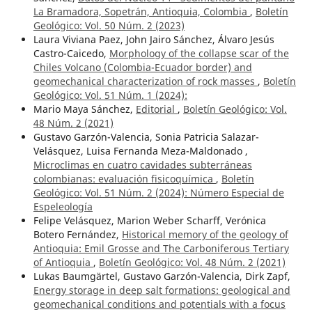
La Bramadora, Sopetrán, Antioquia, Colombia
,
Boletín
Geológico: Vol. 50 Núm. 2 (2023)
Laura Viviana Paez, John Jairo Sánchez, Álvaro Jesús
Castro-Caicedo,
Morphology of the collapse scar of the
Chiles Volcano (Colombia-Ecuador border) and
geomechanical characterization of rock masses
,
Boletín
Geológico: Vol. 51 Núm. 1 (2024):
Mario Maya Sánchez,
Editorial
,
Boletín Geológico: Vol.
48 Núm. 2 (2021)
Gustavo Garzón-Valencia, Sonia Patricia Salazar-
Velásquez, Luisa Fernanda Meza-Maldonado ,
Microclimas en cuatro cavidades subterráneas
colombianas: evaluación fisicoquímica
,
Boletín
Geológico: Vol. 51 Núm. 2 (2024): Número Especial de
Espeleología
Felipe Velásquez, Marion Weber Scharff, Verónica
Botero Fernández,
Historical memory of the geology of
Antioquia: Emil Grosse and The Carboniferous Tertiary
of Antioquia
,
Boletín Geológico: Vol. 48 Núm. 2 (2021)
Lukas Baumgärtel, Gustavo Garzón-Valencia, Dirk Zapf,
Energy storage in deep salt formations: geological and
geomechanical conditions and potentials with a focus