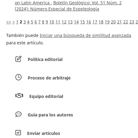
on Latin America
,
Boletín Geológico: Vol. 51 Núm. 2
(2024): Número Especial de Espeleología
<<
<
1
2
3
4
5
6
7
8
9
10
11
12
13
14
15
16
17
18
19
20
21
22
23
2
También puede
Iniciar una búsqueda de similitud avanzada
para este artículo.
Política editorial
Proceso de arbitraje
Equipo editorial
Guía para los autores
Envíar artículos