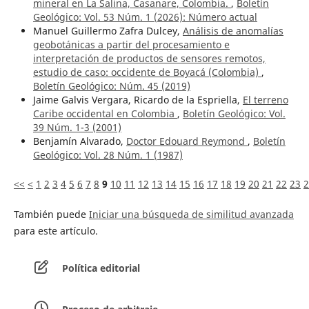
mineral en La Salina, Casanare, Colombia.
,
Boletín
Geológico: Vol. 53 Núm. 1 (2026): ¨Número actual
Manuel Guillermo Zafra Dulcey,
Análisis de anomalías
geobotánicas a partir del procesamiento e
interpretación de productos de sensores remotos,
estudio de caso: occidente de Boyacá (Colombia)
,
Boletín Geológico: Núm. 45 (2019)
Jaime Galvis Vergara, Ricardo de la Espriella,
El terreno
Caribe occidental en Colombia
,
Boletín Geológico: Vol.
39 Núm. 1-3 (2001)
Benjamín Alvarado,
Doctor Edouard Reymond
,
Boletín
Geológico: Vol. 28 Núm. 1 (1987)
<<
<
1
2
3
4
5
6
7
8
9
10
11
12
13
14
15
16
17
18
19
20
21
22
23
2
También puede
Iniciar una búsqueda de similitud avanzada
para este artículo.
Política editorial