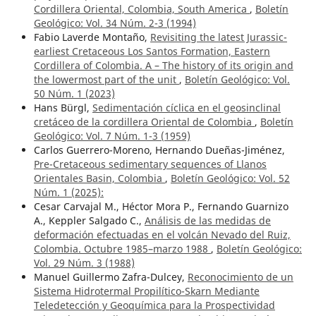
Cordillera Oriental, Colombia, South America
,
Boletín
Geológico: Vol. 34 Núm. 2-3 (1994)
Fabio Laverde Montaño,
Revisiting the latest Jurassic-
earliest Cretaceous Los Santos Formation, Eastern
Cordillera of Colombia. A – The history of its origin and
the lowermost part of the unit
,
Boletín Geológico: Vol.
50 Núm. 1 (2023)
Hans Bürgl,
Sedimentación cíclica en el geosinclinal
cretáceo de la cordillera Oriental de Colombia
,
Boletín
Geológico: Vol. 7 Núm. 1-3 (1959)
Carlos Guerrero-Moreno, Hernando Dueñas-Jiménez,
Pre-Cretaceous sedimentary sequences of Llanos
Orientales Basin, Colombia
,
Boletín Geológico: Vol. 52
Núm. 1 (2025):
Cesar Carvajal M., Héctor Mora P., Fernando Guarnizo
A., Keppler Salgado C.,
Análisis de las medidas de
deformación efectuadas en el volcán Nevado del Ruiz,
Colombia. Octubre 1985–marzo 1988
,
Boletín Geológico:
Vol. 29 Núm. 3 (1988)
Manuel Guillermo Zafra-Dulcey,
Reconocimiento de un
Sistema Hidrotermal Propilítico-Skarn Mediante
Teledetección y Geoquímica para la Prospectividad