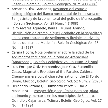
Cesar – Colombia
,
Boletín Geológico: Núm. 41 (2006)
Armando Díaz Granados,
Resumen del estudio
hidrogeológico del flanco nororiental de la serranía de
San Jacinto y de la zona litoral del golfo de Morrosquillo
,
Boletín Geológico: Vol. 29 Núm. 1 (1988)
Jairo Álvarez Agudelo, Raúl H. Muñoz Arango,
Distribución de cromo, níquel y cobalto en la saprolita y
en los concentrados de sedimentos fluviales derivados
de las dunitas de Medellín
,
Boletín Geológico: Vol. 28
Núm. 3 (1987)
Carina Hoorn,
Nota preliminar sobre la edad de los
sedimentos terciarios de la zona de Araracuara
(Amazonas)
,
Boletín Geológico: Vol. 29 Núm. 2 (1988)
Luis Enrique Ortiz-Hernández, Jose Cruz Escamilla-
Casas,
Magmatic Evolution of the Panales Caldera:
Chemo- mineralogical characterization of the El Torito
Dome, Mexico
,
Boletín Geológico: Vol. 52 Núm. 2 (2025)
Hernando Lozano Q., Humberto Perez S., Darío
Mosquera T.,
Prospección geoquímica para oro, plata,
antimonio y mercurio en los municipios de Salento,
Quindío y Cajamarca, Tolima
,
Boletín Geológico: Vol. 27
Núm. 1 (1984)