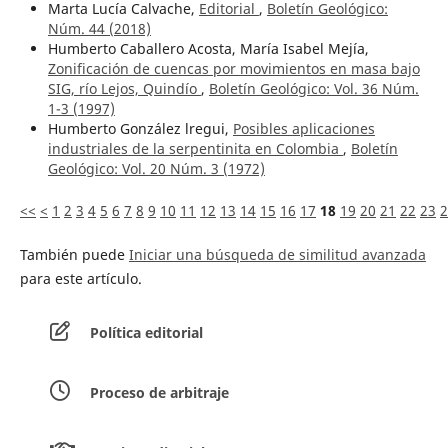
Marta Lucía Calvache,
Editorial
,
Boletín Geológico:
Núm. 44 (2018)
Humberto Caballero Acosta, María Isabel Mejía,
Zonificación de cuencas por movimientos en masa bajo
SIG, río Lejos, Quindío
,
Boletín Geológico: Vol. 36 Núm.
1-3 (1997)
Humberto González lregui,
Posibles aplicaciones
industriales de la serpentinita en Colombia
,
Boletín
Geológico: Vol. 20 Núm. 3 (1972)
<<
<
1
2
3
4
5
6
7
8
9
10
11
12
13
14
15
16
17
18
19
20
21
22
23
2
También puede
Iniciar una búsqueda de similitud avanzada
para este artículo.
Política editorial
Proceso de arbitraje