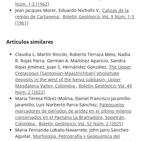
Núm. 1-3 (1962)
Jean Jacques Morer, Eduardo Nicholls V.,
Calizas de la
región de Cartagena
,
Boletín Geológico: Vol. 9 Núm. 1-3
(1961)
Artículos similares
Claudia L. Martín Rincón, Roberto Terraza Melo, Nadia
R. Rojas Parra, Germán A. Martínez Aparicio, Sandra
Rojas Jiménez, Juan S. Hernández González,
The Upper
Cretaceous (Santonian-Maastrichtian) phosphate
deposits in the west of the Neiva subbasin, Upper
Magdalena Valley, Colombia
,
Boletín Geológico: Vol. 49
Núm. 2 (2022)
Maria Teresa Flórez-Molina, Daniel Francisco Jaramillo-
Jaramillo, Luis Norberto Parra-Sánchez,
Paleosuelos
marcadores de periodos de aridez en el último milenio
conservados en el Pantano La Bramadora, Sopetrán,
Colombia
,
Boletín Geológico: Vol. 52 Núm. 2 (2025)
Maria Fernanda Lobato-Navarrete, John Jairo Sánchez-
Aguilar,
Morfología, Petrografía y Geoquímica del