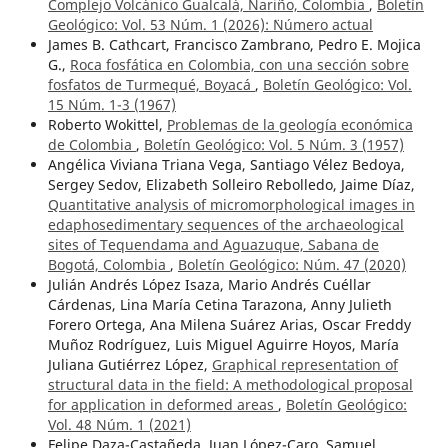
Complejo Volcánico Gualcalá, Nariño, Colombia
,
Boletín
Geológico: Vol. 53 Núm. 1 (2026): ¨Número actual
James B. Cathcart, Francisco Zambrano, Pedro E. Mojica
G.,
Roca fosfática en Colombia, con una sección sobre
fosfatos de Turmequé, Boyacá
,
Boletín Geológico: Vol.
15 Núm. 1-3 (1967)
Roberto Wokittel,
Problemas de la geología económica
de Colombia
,
Boletín Geológico: Vol. 5 Núm. 3 (1957)
Angélica Viviana Triana Vega, Santiago Vélez Bedoya,
Sergey Sedov, Elizabeth Solleiro Rebolledo, Jaime Díaz,
Quantitative analysis of micromorphological images in
edaphosedimentary sequences of the archaeological
sites of Tequendama and Aguazuque, Sabana de
Bogotá, Colombia
,
Boletín Geológico: Núm. 47 (2020)
Julián Andrés López Isaza, Mario Andrés Cuéllar
Cárdenas, Lina María Cetina Tarazona, Anny Julieth
Forero Ortega, Ana Milena Suárez Arias, Oscar Freddy
Muñoz Rodríguez, Luis Miguel Aguirre Hoyos, María
Juliana Gutiérrez López,
Graphical representation of
structural data in the field: A methodological proposal
for application in deformed areas
,
Boletín Geológico:
Vol. 48 Núm. 1 (2021)
Felipe Daza-Castañeda, Juan López-Caro, Samuel