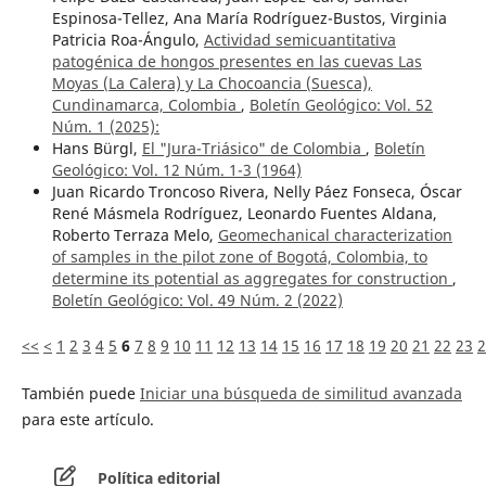
Espinosa-Tellez, Ana María Rodríguez-Bustos, Virginia
Patricia Roa-Ángulo,
Actividad semicuantitativa
patogénica de hongos presentes en las cuevas Las
Moyas (La Calera) y La Chocoancia (Suesca),
Cundinamarca, Colombia
,
Boletín Geológico: Vol. 52
Núm. 1 (2025):
Hans Bürgl,
El "Jura-Triásico" de Colombia
,
Boletín
Geológico: Vol. 12 Núm. 1-3 (1964)
Juan Ricardo Troncoso Rivera, Nelly Páez Fonseca, Óscar
René Másmela Rodríguez, Leonardo Fuentes Aldana,
Roberto Terraza Melo,
Geomechanical characterization
of samples in the pilot zone of Bogotá, Colombia, to
determine its potential as aggregates for construction
,
Boletín Geológico: Vol. 49 Núm. 2 (2022)
<<
<
1
2
3
4
5
6
7
8
9
10
11
12
13
14
15
16
17
18
19
20
21
22
23
2
También puede
Iniciar una búsqueda de similitud avanzada
para este artículo.
Política editorial