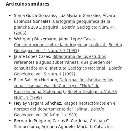
Artículos similares
Sonia Güiza González, Luz Myriam González, Álvaro
Espinosa González,
Cartografía geoquímica de la
plancha 209 Zipaquirá
,
Boletín Geológico: Núm. 41
(2006)
Wolfgang Diezemann, Jaime López Casas,
Consideraciones sobre la hidrogeología oficial
,
Boletín
Geológico: Vol. 1 Núm. 6-7 (1953)
Jaime López Casas,
Bibliografía de los estudios
referentes a aguas subterráneas, que pueden ser
consultados en el Instituto Geológico Nacional
,
Boletín
Geológico: Vol. 5 Núm. 1 (1957)
Elkin Salcedo Hurtado,
Deformación sísmica en las
zonas sismoactivas de Chocó y el "Nido" de
Bucaramanga (Colombia)
,
Boletín Geológico: Vol. 35
Núm. 1 (1995)
Heyley Vergara Sánchez,
Rasgos neotectónicos en el
noreste del departamento del Tolima
,
Boletín
Geológico: Vol. 30 Núm. 1 (1989)
Bernardo Pulgarín, Carlos E. Cardona, Cristian C.
Santacoloma, Adriana Agudelo, Marta L. Calvache,