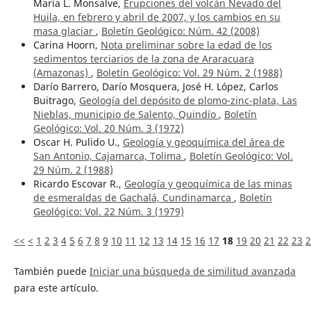
María L. Monsalve,
Erupciones del volcán Nevado del
Huila, en febrero y abril de 2007, y los cambios en su
masa glaciar
,
Boletín Geológico: Núm. 42 (2008)
Carina Hoorn,
Nota preliminar sobre la edad de los
sedimentos terciarios de la zona de Araracuara
(Amazonas)
,
Boletín Geológico: Vol. 29 Núm. 2 (1988)
Darío Barrero, Darío Mosquera, José H. López, Carlos
Buitrago,
Geología del depósito de plomo-zinc-plata, Las
Nieblas, municipio de Salento, Quindío
,
Boletín
Geológico: Vol. 20 Núm. 3 (1972)
Oscar H. Pulido U.,
Geología y geoquímica del área de
San Antonio, Cajamarca, Tolima
,
Boletín Geológico: Vol.
29 Núm. 2 (1988)
Ricardo Escovar R.,
Geología y geoquímica de las minas
de esmeraldas de Gachalá, Cundinamarca
,
Boletín
Geológico: Vol. 22 Núm. 3 (1979)
<<
<
1
2
3
4
5
6
7
8
9
10
11
12
13
14
15
16
17
18
19
20
21
22
23
2
También puede
Iniciar una búsqueda de similitud avanzada
para este artículo.