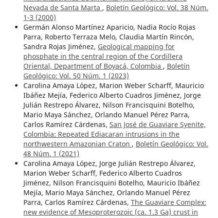
Nevada de Santa Marta
,
Boletín Geológico: Vol. 38 Núm.
1-3 (2000)
Germán Alonso Martínez Aparicio, Nadia Rocío Rojas
Parra, Roberto Terraza Melo, Claudia Martín Rincón,
Sandra Rojas Jiménez,
Geological mapping for
phosphate in the central region of the Cordillera
Oriental, Department of Boyacá, Colombia
,
Boletín
Geológico: Vol. 50 Núm. 1 (2023)
Carolina Amaya López, Marion Weber Scharff, Mauricio
Ibáñez Mejía, Federico Alberto Cuadros Jiménez, Jorge
Julián Restrepo Álvarez, Nilson Francisquini Botelho,
Mario Maya Sánchez, Orlando Manuel Pérez Parra,
Carlos Ramírez Cárdenas,
San José de Guaviare Syenite,
Colombia: Repeated Ediacaran intrusions in the
northwestern Amazonian Craton
,
Boletín Geológico: Vol.
48 Núm. 1 (2021)
Carolina Amaya López, Jorge Julián Restrepo Álvarez,
Marion Weber Scharff, Federico Alberto Cuadros
Jiménez, Nilson Francisquini Botelho, Mauricio Ibáñez
Mejía, Mario Maya Sánchez, Orlando Manuel Pérez
Parra, Carlos Ramírez Cárdenas,
The Guaviare Complex:
new evidence of Mesoproterozoic (ca. 1.3 Ga) crust in