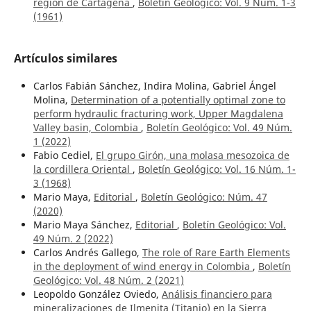
región de Cartagena
,
Boletín Geológico: Vol. 9 Núm. 1-3
(1961)
Artículos similares
Carlos Fabián Sánchez, Indira Molina, Gabriel Ángel
Molina,
Determination of a potentially optimal zone to
perform hydraulic fracturing work, Upper Magdalena
Valley basin, Colombia
,
Boletín Geológico: Vol. 49 Núm.
1 (2022)
Fabio Cediel,
El grupo Girón, una molasa mesozoica de
la cordillera Oriental
,
Boletín Geológico: Vol. 16 Núm. 1-
3 (1968)
Mario Maya,
Editorial
,
Boletín Geológico: Núm. 47
(2020)
Mario Maya Sánchez,
Editorial
,
Boletín Geológico: Vol.
49 Núm. 2 (2022)
Carlos Andrés Gallego,
The role of Rare Earth Elements
in the deployment of wind energy in Colombia
,
Boletín
Geológico: Vol. 48 Núm. 2 (2021)
Leopoldo González Oviedo,
Análisis financiero para
mineralizaciones de Ilmenita (Titanio) en la Sierra