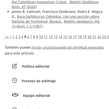
the Colombian Amazonian Craton
,
Boletín Geológico:
Núm. 47 (2020)
James B. Cathcart, Francisco Zambrano, Pedro E. Mojica
G.,
Roca fosfática en Colombia, con una sección sobre
fosfatos de Turmequé, Boyacá
,
Boletín Geológico: Vol.
15 Núm. 1-3 (1967)
<<
<
1
2
3
4
5
6
7
8
9
10
11
12
13
14
15
16
17
18
19
20
21
22
23
2
También puede
Iniciar una búsqueda de similitud avanzada
para este artículo.
Política editorial
Proceso de arbitraje
Equipo editorial