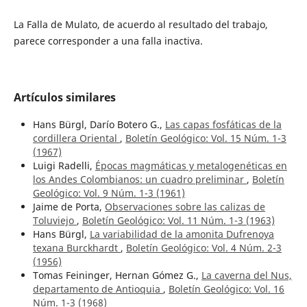
La Falla de Mulato, de acuerdo al resultado del trabajo,
parece corresponder a una falla inactiva.
Artículos similares
Hans Bürgl, Darío Botero G.,
Las capas fosfáticas de la
cordillera Oriental
,
Boletín Geológico: Vol. 15 Núm. 1-3
(1967)
Luigi Radelli,
Épocas magmáticas y metalogenéticas en
los Andes Colombianos: un cuadro preliminar
,
Boletín
Geológico: Vol. 9 Núm. 1-3 (1961)
Jaime de Porta,
Observaciones sobre las calizas de
Toluviejo
,
Boletín Geológico: Vol. 11 Núm. 1-3 (1963)
Hans Bürgl,
La variabilidad de la amonita Dufrenoya
texana Burckhardt
,
Boletín Geológico: Vol. 4 Núm. 2-3
(1956)
Tomas Feininger, Hernan Gómez G.,
La caverna del Nus,
departamento de Antioquia
,
Boletín Geológico: Vol. 16
Núm. 1-3 (1968)