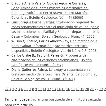
Claudia Alfaro Valero, Alcides Aguirre Corrales,
Geoquímica de fuentes minerales y termales del
Complejo Volcánico Cerro Bravo – Cerro Machín,
Colombia
,
Boletín Geológico: Núm. 41 (2006)
Luis Enrique Bernal Vargas,
Exploración regional de
rocas ornamentales entre el municipio de Valledupar y
las inspecciones de Patillal y Badillo – departamento del
Cesar – Colombia
,
Boletín Geológico: Núm. 41 (2006)
Wilson Quintero, Carlos Alberto Rey,
Una metodología
para evaluar información gravimétrica terrestre
disponible
,
Boletín Geológico: Vol. 40 Núm. 2-3 (2003)
Carlos Uribe B., Fabio H. Pérez G.,
Propuesta de
clasificación de los carbones colombianos
,
Boletín
Geológico: Vol. 28 Núm. 1 (1987)
Diana Gutiérrez Palma,
La exogyra squamata en el
cretáceo medio de la cordillera Oriental de Colombia
,
Boletín Geológico: Vol. 19 Núm. 3 (1971)
<<
<
1
2
3
4
5
6
7
8
9
10
11
12
13
14
15
16
17
18
19
20
21
22
23
2
También puede
Iniciar una búsqueda de similitud avanzada
para este artículo.