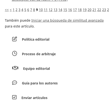
<<
<
1
2
3
4
5
6
7
8
9
10
11
12
13
14
15
16
17
18
19
20
21
22
23
2
También puede
Iniciar una búsqueda de similitud avanzada
para este artículo.
Política editorial
Proceso de arbitraje
Equipo editorial
Guía para los autores
Envíar artículos