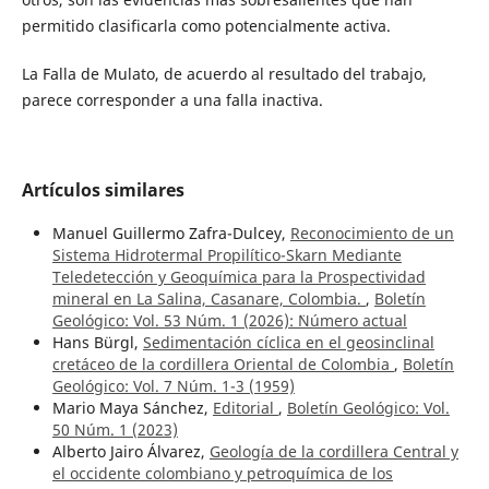
permitido clasificarla como potencialmente activa.
La Falla de Mulato, de acuerdo al resultado del trabajo,
parece corresponder a una falla inactiva.
Artículos similares
Manuel Guillermo Zafra-Dulcey,
Reconocimiento de un
Sistema Hidrotermal Propilítico-Skarn Mediante
Teledetección y Geoquímica para la Prospectividad
mineral en La Salina, Casanare, Colombia.
,
Boletín
Geológico: Vol. 53 Núm. 1 (2026): ¨Número actual
Hans Bürgl,
Sedimentación cíclica en el geosinclinal
cretáceo de la cordillera Oriental de Colombia
,
Boletín
Geológico: Vol. 7 Núm. 1-3 (1959)
Mario Maya Sánchez,
Editorial
,
Boletín Geológico: Vol.
50 Núm. 1 (2023)
Alberto Jairo Álvarez,
Geología de la cordillera Central y
el occidente colombiano y petroquímica de los