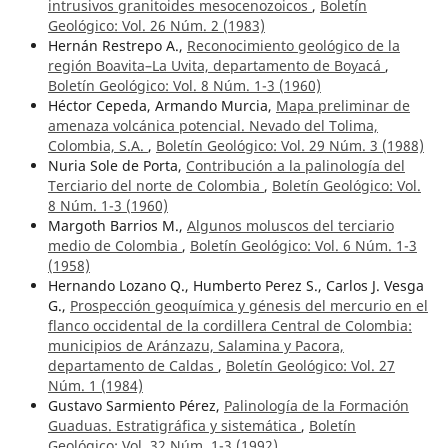
intrusivos granitoides mesocenozoicos
,
Boletín
Geológico: Vol. 26 Núm. 2 (1983)
Hernán Restrepo A.,
Reconocimiento geológico de la
región Boavita–La Uvita, departamento de Boyacá
,
Boletín Geológico: Vol. 8 Núm. 1-3 (1960)
Héctor Cepeda, Armando Murcia,
Mapa preliminar de
amenaza volcánica potencial. Nevado del Tolima,
Colombia, S.A.
,
Boletín Geológico: Vol. 29 Núm. 3 (1988)
Nuria Sole de Porta,
Contribución a la palinología del
Terciario del norte de Colombia
,
Boletín Geológico: Vol.
8 Núm. 1-3 (1960)
Margoth Barrios M.,
Algunos moluscos del terciario
medio de Colombia
,
Boletín Geológico: Vol. 6 Núm. 1-3
(1958)
Hernando Lozano Q., Humberto Perez S., Carlos J. Vesga
G.,
Prospección geoquímica y génesis del mercurio en el
flanco occidental de la cordillera Central de Colombia:
municipios de Aránzazu, Salamina y Pacora,
departamento de Caldas
,
Boletín Geológico: Vol. 27
Núm. 1 (1984)
Gustavo Sarmiento Pérez,
Palinología de la Formación
Guaduas. Estratigráfica y sistemática
,
Boletín
Geológico: Vol. 32 Núm. 1-3 (1992)