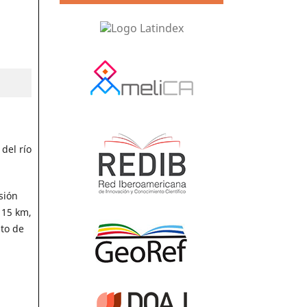
del río
sión
 15 km,
to de