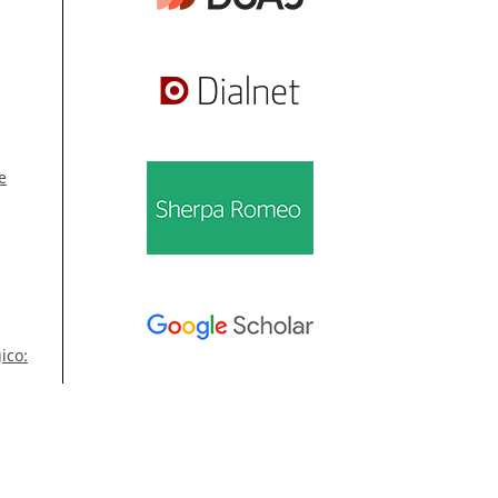
e
ico:
Información
úm.
Para lectores/as
,
Para autores/as