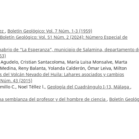
mez
,
Boletín Geológico: Vol. 7 Núm. 1-3 (1959)
Boletín Geológico: Vol. 51 Núm. 2 (2024): Número Especial de
inabrio de “La Esperanza”, municipio de Salamina, departamento d
53)
 Agudelo, Cristian Santacoloma, María Luisa Monsalve, Marta
f Medina, Reny Balanta, Yolanda Calderón, Ómar Leiva, Milton
s del Volcán Nevado del Huila: Lahares asociados y cambios
: Núm. 43 (2015)
illo C., Noel Téllez l.,
Geología del Cuadrángulo I-13, Málaga
,
na semblanza del profesor y del hombre de ciencia
,
Boletín Geológ
n Geológico: Vol. 6 Núm. 1-3 (1958)
de una publicación geocientífica colombiana
,
Boletín Geológico: N
a
,
Boletín Geológico: Vol. 3 Núm. 2 (1955)
ni, Lorena Paola Cárdenas Espinosa, Norma Marcela Lara Martínez