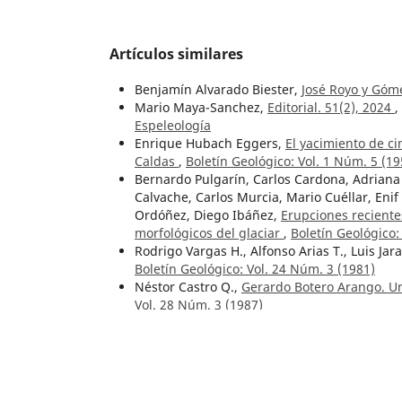
Artículos similares
Benjamín Alvarado Biester,
José Royo y Gó
Mario Maya-Sanchez,
Editorial. 51(2), 2024
,
Espeleología
Enrique Hubach Eggers,
El yacimiento de c
Caldas
,
Boletín Geológico: Vol. 1 Núm. 5 (19
Bernardo Pulgarín, Carlos Cardona, Adriana
Calvache, Carlos Murcia, Mario Cuéllar, Eni
Ordóñez, Diego Ibáñez,
Erupciones reciente
morfológicos del glaciar
,
Boletín Geológico
Rodrigo Vargas H., Alfonso Arias T., Luis Jaram
Boletín Geológico: Vol. 24 Núm. 3 (1981)
Néstor Castro Q.,
Gerardo Botero Arango. U
Vol. 28 Núm. 3 (1987)
Alberto Sarmiento Alarcón,
Al lector
,
Boletí
Servicio Geológico Colombiano,
El resurgir 
43 (2015)
Hans Bürgl,
El Guadalupe entre Tabio y Chí
Ismael Enrique Moyano Nieto, Renato Corda