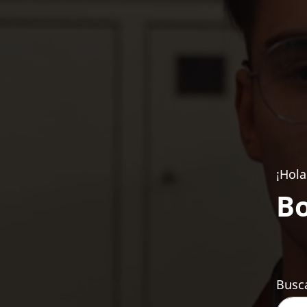
¡Hola
Bo
Busca