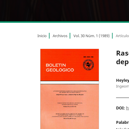
Inicio
Archivos
Vol. 30 Núm. 1 (1989)
Artícul
Ras
dep
Heyley
Ingeom
DOI:
h
Palabr