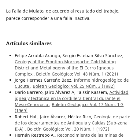
La Falla de Mulato, de acuerdo al resultado del trabajo,
parece corresponder a una falla inactiva.
Artículos similares
Felipe Arrubla Arango, Sergio Esteban Silva Sánchez,
Geology of the Frontino-Morrogacho Gold Mining
District and Metallogeny of the El Cerro Igneous
Complex
,
Boletín Geológico: Vol. 48 Núm. 1 (2021)
Jorge Hermes Carreño Baez,
Informe hidrogeológico de
Cúcuta
,
Boletín Geológico: Vol. 25 Núm. 3 (1982)
Dario Barrero, Jairo Álvarez A, Taissir Kassem,
Actividad
ígnea y tectónica en la cordillera Central durante el
Meso-Cenozoico
,
Boletín Geológico: Vol. 17 Núm. 1-3
(1969)
Robert Hall, Jairo Álvarez, Héctor Rico,
Geología de parte
de los departamentos de Antioquia y Caldas (Sub-zona
II-A)
,
Boletín Geológico: Vol. 20 Núm. 1 (1972)
Hernán Restrepo A.,
Reconocimiento de las minas de