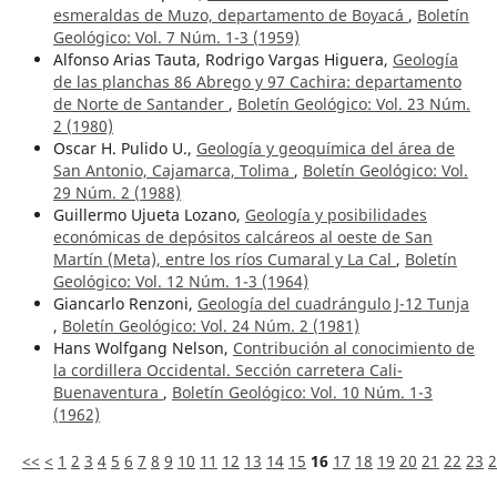
esmeraldas de Muzo, departamento de Boyacá
,
Boletín
Geológico: Vol. 7 Núm. 1-3 (1959)
Alfonso Arias Tauta, Rodrigo Vargas Higuera,
Geología
de las planchas 86 Abrego y 97 Cachira: departamento
de Norte de Santander
,
Boletín Geológico: Vol. 23 Núm.
2 (1980)
Oscar H. Pulido U.,
Geología y geoquímica del área de
San Antonio, Cajamarca, Tolima
,
Boletín Geológico: Vol.
29 Núm. 2 (1988)
Guillermo Ujueta Lozano,
Geología y posibilidades
económicas de depósitos calcáreos al oeste de San
Martín (Meta), entre los ríos Cumaral y La Cal
,
Boletín
Geológico: Vol. 12 Núm. 1-3 (1964)
Giancarlo Renzoni,
Geología del cuadrángulo J-12 Tunja
,
Boletín Geológico: Vol. 24 Núm. 2 (1981)
Hans Wolfgang Nelson,
Contribución al conocimiento de
la cordillera Occidental. Sección carretera Cali-
Buenaventura
,
Boletín Geológico: Vol. 10 Núm. 1-3
(1962)
<<
<
1
2
3
4
5
6
7
8
9
10
11
12
13
14
15
16
17
18
19
20
21
22
23
2