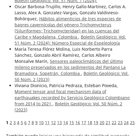
Boletín Geológico: Vol. 51 Núm. 1 (2024):
Oscar Barbosa-Trujillo, Henry Gallo-Martinez, Carlos A.
Lasso, Alex A. Gonzalez-Vargas, Gonzalo Valdivieso-
Bohórquez,
Hábitos alimenticios de tres especies de
bagres cavernícolas del género Trichomycterus
(Siluriformes; Trichomycteridae) en las cuencas del
Caribe y Magdalena, Colombia
,
Boletín Geológico: Vol.
51 Núm. 2 (2024): Número Especial de Espeleología
María Teresa Flórez Molina, Luis Norberto Parra
Sánchez, Gonzalo Abril Ramírez, Carlos Albeiro
Monsalve Marín,
Sensores paleoclimáticos del último
milenio preservados en los sedimentos del Pantano La
Bramadora, Sopetrán, Colombia
,
Boletín Geológico: Vol.
50 Núm. 2 (2023)
Viviana Dionicio, Patricia Pedraza, Esteban Poveda,
Moment tensor and focal mechanism data of
earthquakes recorded by Servicio Geológico Colombiano
from 2014 to 2021
,
Boletín Geológico: Vol. 50 Núm. 2
(2023)
1
2
3
4
5
6
7
8
9
10
11
12
13
14
15
16
17
18
19
20
21
22
23
24
25
También puede
Iniciar una búsqueda de similitud avanzada