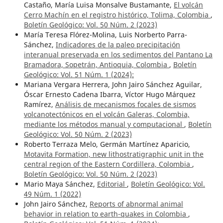
Castaño, María Luisa Monsalve Bustamante,
El volcán
Cerro Machín en el registro histórico, Tolima, Colombia
,
Boletín Geológico: Vol. 50 Núm. 2 (2023)
María Teresa Flórez-Molina, Luis Norberto Parra-
Sánchez,
Indicadores de la paleo precipitación
interanual preservada en los sedimentos del Pantano La
Bramadora, Sopetrán, Antioquia, Colombia
,
Boletín
Geológico: Vol. 51 Núm. 1 (2024):
Mariana Vergara Herrera, John Jairo Sánchez Aguilar,
Óscar Ernesto Cadena Ibarra, Víctor Hugo Márquez
Ramírez,
Análisis de mecanismos focales de sismos
volcanotectónicos en el volcán Galeras, Colombia,
mediante los métodos manual y computacional
,
Boletín
Geológico: Vol. 50 Núm. 2 (2023)
Roberto Terraza Melo, Germán Martínez Aparicio,
Motavita Formation, new lithostratigraphic unit in the
central region of the Eastern Cordillera, Colombia
,
Boletín Geológico: Vol. 50 Núm. 2 (2023)
Mario Maya Sánchez,
Editorial
,
Boletín Geológico: Vol.
49 Núm. 1 (2022)
John Jairo Sánchez,
Reports of abnormal animal
behavior in relation to earth-quakes in Colombia
,