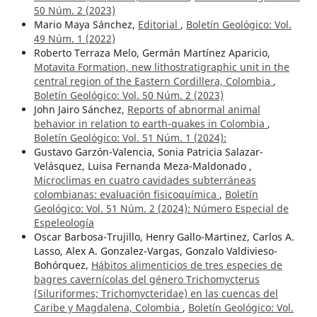
50 Núm. 2 (2023)
Mario Maya Sánchez,
Editorial
,
Boletín Geológico: Vol.
49 Núm. 1 (2022)
Roberto Terraza Melo, Germán Martínez Aparicio,
Motavita Formation, new lithostratigraphic unit in the
central region of the Eastern Cordillera, Colombia
,
Boletín Geológico: Vol. 50 Núm. 2 (2023)
John Jairo Sánchez,
Reports of abnormal animal
behavior in relation to earth-quakes in Colombia
,
Boletín Geológico: Vol. 51 Núm. 1 (2024):
Gustavo Garzón-Valencia, Sonia Patricia Salazar-
Velásquez, Luisa Fernanda Meza-Maldonado ,
Microclimas en cuatro cavidades subterráneas
colombianas: evaluación fisicoquímica
,
Boletín
Geológico: Vol. 51 Núm. 2 (2024): Número Especial de
Espeleología
Oscar Barbosa-Trujillo, Henry Gallo-Martinez, Carlos A.
Lasso, Alex A. Gonzalez-Vargas, Gonzalo Valdivieso-
Bohórquez,
Hábitos alimenticios de tres especies de
bagres cavernícolas del género Trichomycterus
(Siluriformes; Trichomycteridae) en las cuencas del
Caribe y Magdalena, Colombia
,
Boletín Geológico: Vol.