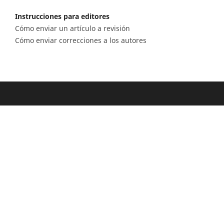
Instrucciones para editores
Cómo enviar un artículo a revisión
Cómo enviar correcciones a los autores
Diagonal 53 n.° 34 - 53, Bogotá D.C. Colombia
Lunes a viernes 8.00 a.m. a 5 p.m. para todas
nuestras sedes
Comité Editorial
(601) 220 0200 - Ext. 3048 |
ceditorial@sgc.gov.co
Teléfono
(601) 220 0200 - (601) 220 0100 - (601) 222 1811
Fáx: (601) 222 07 97