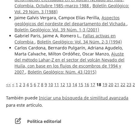
Colombia. Octubre 1985–marzo 1988
,
Boletín Geológico:
Vol. 29 Núm. 3 (1988)
Jaime Galvis Vergara, Campox Elías Perilla,
Aspectos
geológicos del nordeste del departamento del Vichada
,
Boletín Geológico: Vol. 39 Núm. 1-3 (2001)
Gabriel Paris, Jaime A. Romero L.,
Fallas activas en
Colombia
,
Boletín Geológico: Vol. 34 Núm. 2-3 (1994)
Carlos Cardona, Bernardo Pulgarín, Adriana Agudelo,
Marta Calvache, Milton Ordóñez, Oscar Manzo,
Ajuste
del método Lahar-Z en el sector del volcán Nevado del
Huila, con base en los flujos de escombros de 1994 y
2007
,
Boletín Geológico: Núm. 43 (2015)
<<
<
1
2
3
4
5
6
7
8
9
10
11
12
13
14
15
16
17
18
19
20
21
22
23
2
También puede
Iniciar una búsqueda de similitud avanzada
para este artículo.
Política editorial