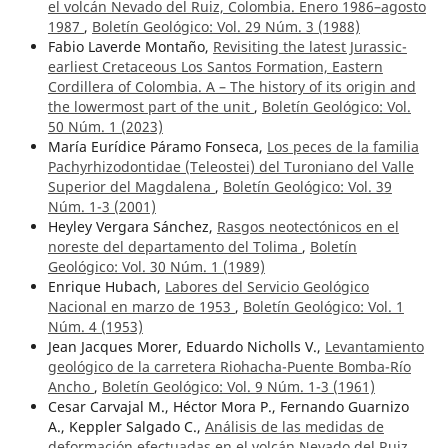
el volcán Nevado del Ruiz, Colombia. Enero 1986–agosto
1987
,
Boletín Geológico: Vol. 29 Núm. 3 (1988)
Fabio Laverde Montaño,
Revisiting the latest Jurassic-
earliest Cretaceous Los Santos Formation, Eastern
Cordillera of Colombia. A – The history of its origin and
the lowermost part of the unit
,
Boletín Geológico: Vol.
50 Núm. 1 (2023)
María Eurídice Páramo Fonseca,
Los peces de la familia
Pachyrhizodontidae (Teleostei) del Turoniano del Valle
Superior del Magdalena
,
Boletín Geológico: Vol. 39
Núm. 1-3 (2001)
Heyley Vergara Sánchez,
Rasgos neotectónicos en el
noreste del departamento del Tolima
,
Boletín
Geológico: Vol. 30 Núm. 1 (1989)
Enrique Hubach,
Labores del Servicio Geológico
Nacional en marzo de 1953
,
Boletín Geológico: Vol. 1
Núm. 4 (1953)
Jean Jacques Morer, Eduardo Nicholls V.,
Levantamiento
geológico de la carretera Riohacha-Puente Bomba-Río
Ancho
,
Boletín Geológico: Vol. 9 Núm. 1-3 (1961)
Cesar Carvajal M., Héctor Mora P., Fernando Guarnizo
A., Keppler Salgado C.,
Análisis de las medidas de
deformación efectuadas en el volcán Nevado del Ruiz,