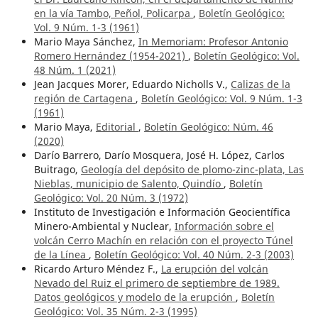
en la vía Tambo, Peñol, Policarpa
,
Boletín Geológico:
Vol. 9 Núm. 1-3 (1961)
Mario Maya Sánchez,
In Memoriam: Profesor Antonio
Romero Hernández (1954-2021)
,
Boletín Geológico: Vol.
48 Núm. 1 (2021)
Jean Jacques Morer, Eduardo Nicholls V.,
Calizas de la
región de Cartagena
,
Boletín Geológico: Vol. 9 Núm. 1-3
(1961)
Mario Maya,
Editorial
,
Boletín Geológico: Núm. 46
(2020)
Darío Barrero, Darío Mosquera, José H. López, Carlos
Buitrago,
Geología del depósito de plomo-zinc-plata, Las
Nieblas, municipio de Salento, Quindío
,
Boletín
Geológico: Vol. 20 Núm. 3 (1972)
Instituto de Investigación e Información Geocientífica
Minero-Ambiental y Nuclear,
Información sobre el
volcán Cerro Machín en relación con el proyecto Túnel
de la Línea
,
Boletín Geológico: Vol. 40 Núm. 2-3 (2003)
Ricardo Arturo Méndez F.,
La erupción del volcán
Nevado del Ruiz el primero de septiembre de 1989.
Datos geológicos y modelo de la erupción
,
Boletín
Geológico: Vol. 35 Núm. 2-3 (1995)