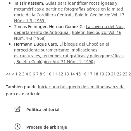
Taissir Kassem,
Guías para identificar rocas ígneas y
metamórficas a partir de fotografías aéreas en la mitad
norte de la Cordillera Central
,
Boletín Geológico: Vol. 17
Núm. 1-3 (1969)
Tomas Feininger, Hernan Gómez G.,
La caverna del Nus,
departamento de Antioquia
,
Boletín Geológico: Vol. 16
Núm. 1-3 (1968)
Hermann Duque Caro,
El bloque del Chocó en el
noroccidente suramericano: implicaciones
estructurales, tectonoestratigráficas y paleogeográficas
,
Boletín Geológico: Vol. 31 Núm. 1 (1990)
<<
<
1
2
3
4
5
6
7
8
9
10
11
12
13
14
15
16
17
18
19
20
21
22
23
2
También puede
Iniciar una búsqueda de similitud avanzada
para este artículo.
Política editorial
Proceso de arbitraje