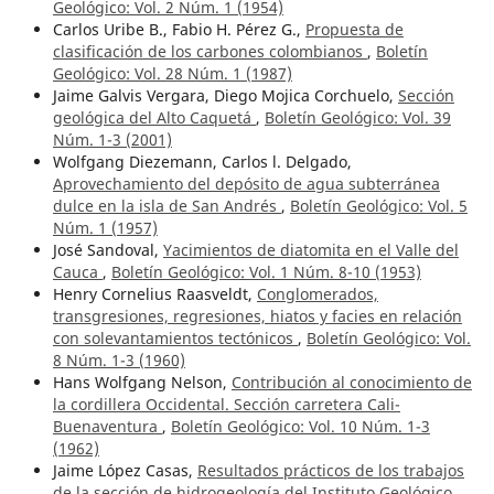
Geológico: Vol. 2 Núm. 1 (1954)
Carlos Uribe B., Fabio H. Pérez G.,
Propuesta de
clasificación de los carbones colombianos
,
Boletín
Geológico: Vol. 28 Núm. 1 (1987)
Jaime Galvis Vergara, Diego Mojica Corchuelo,
Sección
geológica del Alto Caquetá
,
Boletín Geológico: Vol. 39
Núm. 1-3 (2001)
Wolfgang Diezemann, Carlos l. Delgado,
Aprovechamiento del depósito de agua subterránea
dulce en la isla de San Andrés
,
Boletín Geológico: Vol. 5
Núm. 1 (1957)
José Sandoval,
Yacimientos de diatomita en el Valle del
Cauca
,
Boletín Geológico: Vol. 1 Núm. 8-10 (1953)
Henry Cornelius Raasveldt,
Conglomerados,
transgresiones, regresiones, hiatos y facies en relación
con solevantamientos tectónicos
,
Boletín Geológico: Vol.
8 Núm. 1-3 (1960)
Hans Wolfgang Nelson,
Contribución al conocimiento de
la cordillera Occidental. Sección carretera Cali-
Buenaventura
,
Boletín Geológico: Vol. 10 Núm. 1-3
(1962)
Jaime López Casas,
Resultados prácticos de los trabajos
de la sección de hidrogeología del Instituto Geológico