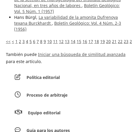
Nacional, en tres años de labores
,
Boletín Geológico:
Vol. 5 Núm. 1 (1957)
Hans Bürgl,
La variabilidad de la amonita Dufrenoya
texana Burckhardt
,
Boletín Geológico: Vol. 4 Núm. 2-3
(1956)
<<
<
1
2
3
4
5
6
7
8
9
10
11
12
13
14
15
16
17
18
19
20
21
22
23
2
También puede
Iniciar una búsqueda de similitud avanzada
para este artículo.
Política editorial
Proceso de arbitraje
Equipo editorial
Guía para los autores