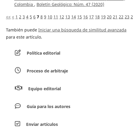
Colombia
,
Boletín Geológico: Núm. 47 (2020)
<<
<
1
2
3
4
5
6
7
8
9
10
11
12
13
14
15
16
17
18
19
20
21
22
23
2
También puede
Iniciar una búsqueda de similitud avanzada
para este artículo.
Política editorial
Proceso de arbitraje
Equipo editorial
Guía para los autores
Envíar artículos