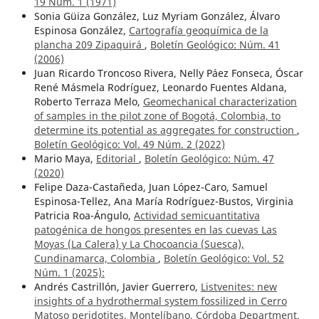
19 Núm. 1 (1971)
Sonia Güiza González, Luz Myriam González, Álvaro
Espinosa González,
Cartografía geoquímica de la
plancha 209 Zipaquirá
,
Boletín Geológico: Núm. 41
(2006)
Juan Ricardo Troncoso Rivera, Nelly Páez Fonseca, Óscar
René Másmela Rodríguez, Leonardo Fuentes Aldana,
Roberto Terraza Melo,
Geomechanical characterization
of samples in the pilot zone of Bogotá, Colombia, to
determine its potential as aggregates for construction
,
Boletín Geológico: Vol. 49 Núm. 2 (2022)
Mario Maya,
Editorial
,
Boletín Geológico: Núm. 47
(2020)
Felipe Daza-Castañeda, Juan López-Caro, Samuel
Espinosa-Tellez, Ana María Rodríguez-Bustos, Virginia
Patricia Roa-Ángulo,
Actividad semicuantitativa
patogénica de hongos presentes en las cuevas Las
Moyas (La Calera) y La Chocoancia (Suesca),
Cundinamarca, Colombia
,
Boletín Geológico: Vol. 52
Núm. 1 (2025):
Andrés Castrillón, Javier Guerrero,
Listvenites: new
insights of a hydrothermal system fossilized in Cerro
Matoso peridotites, Montelíbano, Córdoba Department,