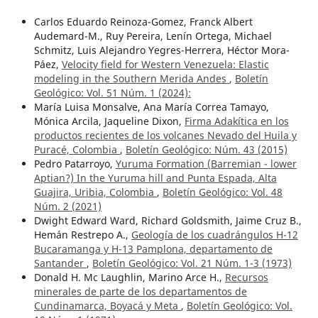
Carlos Eduardo Reinoza-Gomez, Franck Albert
Audemard-M., Ruy Pereira, Lenín Ortega, Michael
Schmitz, Luis Alejandro Yegres-Herrera, Héctor Mora-
Páez,
Velocity field for Western Venezuela: Elastic
modeling in the Southern Merida Andes
,
Boletín
Geológico: Vol. 51 Núm. 1 (2024):
María Luisa Monsalve, Ana María Correa Tamayo,
Mónica Arcila, Jaqueline Dixon,
Firma Adakítica en los
productos recientes de los volcanes Nevado del Huila y
Puracé, Colombia
,
Boletín Geológico: Núm. 43 (2015)
Pedro Patarroyo,
Yuruma Formation (Barremian - lower
Aptian?) In the Yuruma hill and Punta Espada, Alta
Guajira, Uribia, Colombia
,
Boletín Geológico: Vol. 48
Núm. 2 (2021)
Dwight Edward Ward, Richard Goldsmith, Jaime Cruz B.,
Hemán Restrepo A.,
Geología de los cuadrángulos H-12
Bucaramanga y H-13 Pamplona, departamento de
Santander
,
Boletín Geológico: Vol. 21 Núm. 1-3 (1973)
Donald H. Mc Laughlin, Marino Arce H.,
Recursos
minerales de parte de los departamentos de
Cundinamarca, Boyacá y Meta
,
Boletín Geológico: Vol.