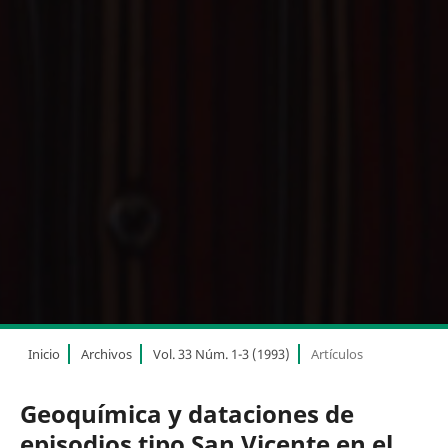
Inicio
Archivos
Vol. 33 Núm. 1-3 (1993)
Artículos
Geoquímica y dataciones de
episodios tipo San Vicente en el