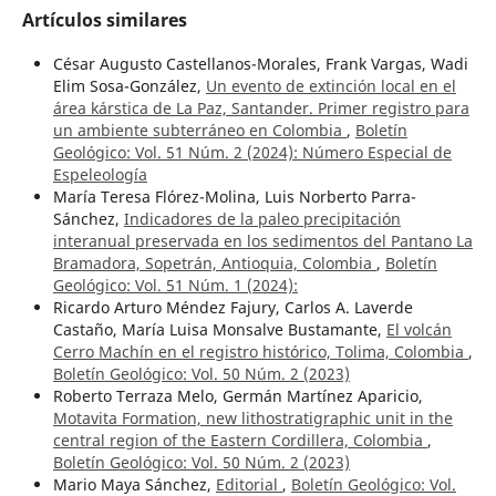
Artículos similares
César Augusto Castellanos-Morales, Frank Vargas, Wadi
Elim Sosa-González,
Un evento de extinción local en el
área kárstica de La Paz, Santander. Primer registro para
un ambiente subterráneo en Colombia
,
Boletín
Geológico: Vol. 51 Núm. 2 (2024): Número Especial de
Espeleología
María Teresa Flórez-Molina, Luis Norberto Parra-
Sánchez,
Indicadores de la paleo precipitación
interanual preservada en los sedimentos del Pantano La
Bramadora, Sopetrán, Antioquia, Colombia
,
Boletín
Geológico: Vol. 51 Núm. 1 (2024):
Ricardo Arturo Méndez Fajury, Carlos A. Laverde
Castaño, María Luisa Monsalve Bustamante,
El volcán
Cerro Machín en el registro histórico, Tolima, Colombia
,
Boletín Geológico: Vol. 50 Núm. 2 (2023)
Roberto Terraza Melo, Germán Martínez Aparicio,
Motavita Formation, new lithostratigraphic unit in the
central region of the Eastern Cordillera, Colombia
,
Boletín Geológico: Vol. 50 Núm. 2 (2023)
Mario Maya Sánchez,
Editorial
,
Boletín Geológico: Vol.