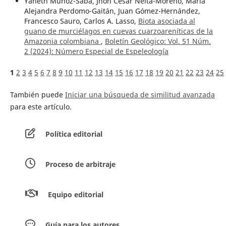
Yaneth Muñoz-Saba, Jhon Cesar Neita-Moreno, María
Alejandra Perdomo-Gaitán, Juan Gómez-Hernández,
Francesco Sauro, Carlos A. Lasso,
Biota asociada al
guano de murciélagos en cuevas cuarzoareníticas de la
Amazonia colombiana
,
Boletín Geológico: Vol. 51 Núm.
2 (2024): Número Especial de Espeleología
1
2
3
4
5
6
7
8
9
10
11
12
13
14
15
16
17
18
19
20
21
22
23
24
25
También puede
Iniciar una búsqueda de similitud avanzada
para este artículo.
Política editorial
Proceso de arbitraje
Equipo editorial
Guía para los autores