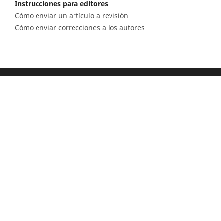
Instrucciones para editores
Cómo enviar un artículo a revisión
Cómo enviar correcciones a los autores
Diagonal 53 n.° 34 - 53, Bogotá D.C. Colombia
Lunes a viernes 8.00 a.m. a 5 p.m. para todas
nuestras sedes
Comité Editorial
(601) 220 0200 - Ext. 3048 |
ceditorial@sgc.gov.co
Teléfono
(601) 220 0200 - (601) 220 0100 - (601) 222 1811
Fáx: (601) 222 07 97