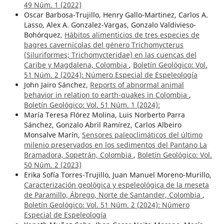
49 Núm. 1 (2022)
Oscar Barbosa-Trujillo, Henry Gallo-Martinez, Carlos A.
Lasso, Alex A. Gonzalez-Vargas, Gonzalo Valdivieso-
Bohórquez,
Hábitos alimenticios de tres especies de
bagres cavernícolas del género Trichomycterus
(Siluriformes; Trichomycteridae) en las cuencas del
Caribe y Magdalena, Colombia
,
Boletín Geológico: Vol.
51 Núm. 2 (2024): Número Especial de Espeleología
John Jairo Sánchez,
Reports of abnormal animal
behavior in relation to earth-quakes in Colombia
,
Boletín Geológico: Vol. 51 Núm. 1 (2024):
María Teresa Flórez Molina, Luis Norberto Parra
Sánchez, Gonzalo Abril Ramírez, Carlos Albeiro
Monsalve Marín,
Sensores paleoclimáticos del último
milenio preservados en los sedimentos del Pantano La
Bramadora, Sopetrán, Colombia
,
Boletín Geológico: Vol.
50 Núm. 2 (2023)
Erika Sofía Torres-Trujillo, Juan Manuel Moreno-Murillo,
Caracterización geológica y espeleológica de la meseta
de Paramillo, Ábrego, Norte de Santander, Colombia
,
Boletín Geológico: Vol. 51 Núm. 2 (2024): Número
Especial de Espeleología