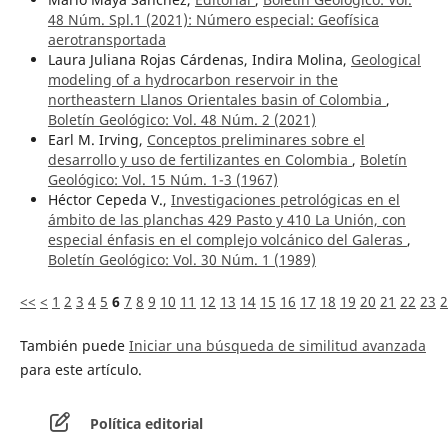
48 Núm. Spl.1 (2021): Número especial: Geofísica
aerotransportada
Laura Juliana Rojas Cárdenas, Indira Molina,
Geological
modeling of a hydrocarbon reservoir in the
northeastern Llanos Orientales basin of Colombia
,
Boletín Geológico: Vol. 48 Núm. 2 (2021)
Earl M. Irving,
Conceptos preliminares sobre el
desarrollo y uso de fertilizantes en Colombia
,
Boletín
Geológico: Vol. 15 Núm. 1-3 (1967)
Héctor Cepeda V.,
Investigaciones petrológicas en el
ámbito de las planchas 429 Pasto y 410 La Unión, con
especial énfasis en el complejo volcánico del Galeras
,
Boletín Geológico: Vol. 30 Núm. 1 (1989)
<<
<
1
2
3
4
5
6
7
8
9
10
11
12
13
14
15
16
17
18
19
20
21
22
23
2
También puede
Iniciar una búsqueda de similitud avanzada
para este artículo.
Política editorial