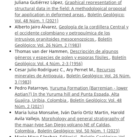
Juliana Gutiérrez López,
Graphical representation of
structural data in the field: A methodological proposal
for application in deformed areas
,
Boletín Geológico:
Vol. 48 Núm. 1 (2021)
Alberto Jairo Álvarez,
Geología de la cordillera Central y
el occidente colombiano y petroquímica de los
intrusivos granitoides mesocenozoicos
,
Boletín
Geológico: Vol. 26 Núm. 2 (1983)
Thomas van der Hammen,
Descripción de algunos
géneros y especies de polen y esporas fósiles
,
Boletín
Geológico: Vol. 4 Núm. 2-3 (1956)
Cesar Julio Rodríguez C., Ary Pernet M.,
Recursos
minerales de Antioquia
,
Boletín Geológico: Vol. 26 Núm.
3 (1983)
Pedro Patarroyo,
Yuruma Formation (Barremian - lower
Aptian?) In the Yuruma hill and Punta Espada, Alta
Guajira, Uribia, Colombia
,
Boletín Geológico: Vol. 48
Núm. 2 (2021)
Maria luisa Monsalve, Iván Darío Ortiz Martin, Harold
Avila Vallejo,
Morphology and general stratigraphy of
the maar-type San Diego volcano,NE of Caldas,
Colombia
,
Boletín Geológico: Vol. 50 Núm. 1 (2023)
Mario Maya Sánchez,
Editorial
,
Boletín Geológico: Vol.