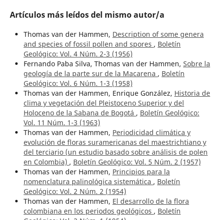
Artículos más leídos del mismo autor/a
Thomas van der Hammen,
Description of some genera
and species of fossil pollen and spores
,
Boletín
Geológico: Vol. 4 Núm. 2-3 (1956)
Fernando Paba Silva, Thomas van der Hammen,
Sobre la
geología de la parte sur de la Macarena
,
Boletín
Geológico: Vol. 6 Núm. 1-3 (1958)
Thomas van der Hammen, Enrique González,
Historia de
clima y vegetación del Pleistoceno Superior y del
Holoceno de la Sabana de Bogotá
,
Boletín Geológico:
Vol. 11 Núm. 1-3 (1963)
Thomas van der Hammen,
Periodicidad climática y
evolución de floras suramericanas del maestrichtiano y
del terciario (un estudio basado sobre análisis de polen
en Colombia)
,
Boletín Geológico: Vol. 5 Núm. 2 (1957)
Thomas van der Hammen,
Principios para la
nomenclatura palinológica sistemática
,
Boletín
Geológico: Vol. 2 Núm. 2 (1954)
Thomas van der Hammen,
El desarrollo de la flora
colombiana en los periodos geológicos
,
Boletín