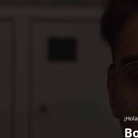
¡Hola
Bo