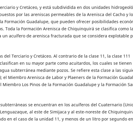
 Terciario y Cretáceo, y está subdividida en dos unidades hidrogeol
mpuestos por las areniscas permeables de la Arenisca del Cacho y lo
e la Formación Guadalupe, que pueden ofrecer posibilidades econó
. Toda la Formación Arenisca de Chiquinquirá se clasifica como l
 un acuífero de arenisca fracturada que se considera explotable p
 del Terciario y Cretáceo. Al contrario de la clase 11, la clase 111
lasifican en su mayor parte como acuitardos, los cuales se tienen
agua subterránea mediante pozos. Se refiere esta clase a las sigui
); el Miembro Arenisca de Labor y Plaeners de la Formación Guada
el Miembro Los Pinos de la Formación Guadalupe y la Formación Sa
 subterráneas se encuentran en los acuíferos del Cuaternario (Un
 Lenguazaque, al este de Simijaca y al este-noreste de Chiquinquir
do en el caso de la unidad 11, y menos de un litro por segundo en