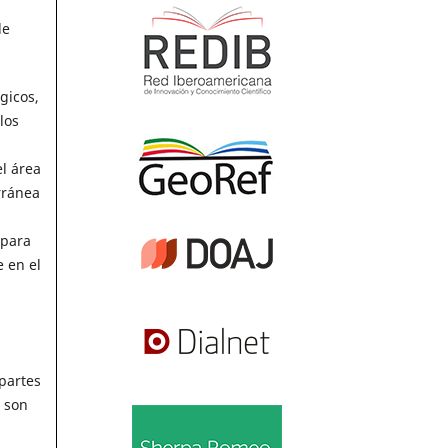
de
gicos,
los
l área
rránea
 para
 en el
partes
e son