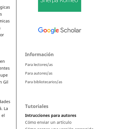
ógicas
s
micas
a
or
Información
 en
Para lectores/as
entes
Para autores/as
lupe
Para bibliotecarios/as
n Gil
idades
Tutoriales
á. La
Intrucciones para autores
 el
Cómo enviar un artículo