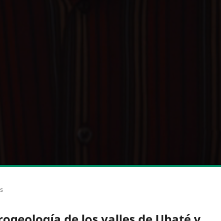
os
rogeología de los valles de Ubaté y