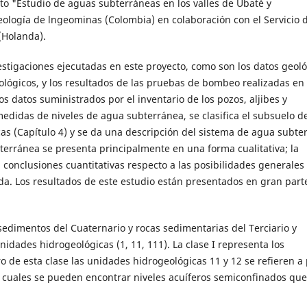
to "Estudio de aguas subterráneas en los valles de Ubaté y
eología de lngeominas (Colombia) en colaboración con el Servicio 
(Holanda).
estigaciones ejecutadas en este proyecto, como son los datos geoló
tológicos, y los resultados de las pruebas de bombeo realizadas en 
 datos suministrados por el inventario de los pozos, aljibes y
medidas de niveles de agua subterránea, se clasifica el subsuelo de
as (Capítulo 4) y se da una descripción del sistema de agua subte
bterránea se presenta principalmente en una forma cualitativa; la
a conclusiones cuantitativas respecto a las posibilidades generales
da. Los resultados de este estudio están presentados en gran parte
edimentos del Cuaternario y rocas sedimentarias del Terciario y
nidades hidrogeológicas (1, 11, 111). La clase I representa los
 de esta clase las unidades hidrogeológicas 11 y 12 se refieren a 
as cuales se pueden encontrar niveles acuíferos semiconfinados qu