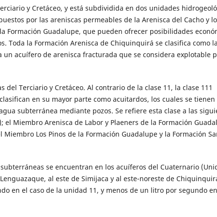
 Terciario y Cretáceo, y está subdividida en dos unidades hidrogeol
mpuestos por las areniscas permeables de la Arenisca del Cacho y lo
e la Formación Guadalupe, que pueden ofrecer posibilidades econó
. Toda la Formación Arenisca de Chiquinquirá se clasifica como l
 un acuífero de arenisca fracturada que se considera explotable p
 del Terciario y Cretáceo. Al contrario de la clase 11, la clase 111
lasifican en su mayor parte como acuitardos, los cuales se tienen
agua subterránea mediante pozos. Se refiere esta clase a las sigui
); el Miembro Arenisca de Labor y Plaeners de la Formación Guada
el Miembro Los Pinos de la Formación Guadalupe y la Formación Sa
 subterráneas se encuentran en los acuíferos del Cuaternario (Un
 Lenguazaque, al este de Simijaca y al este-noreste de Chiquinquir
do en el caso de la unidad 11, y menos de un litro por segundo en