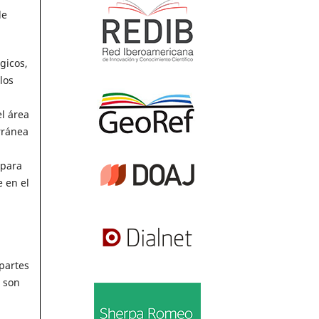
de
gicos,
los
l área
rránea
 para
 en el
partes
e son