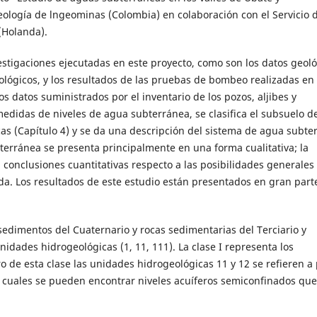
eología de lngeominas (Colombia) en colaboración con el Servicio 
(Holanda).
estigaciones ejecutadas en este proyecto, como son los datos geoló
tológicos, y los resultados de las pruebas de bombeo realizadas en 
 datos suministrados por el inventario de los pozos, aljibes y
medidas de niveles de agua subterránea, se clasifica el subsuelo de
as (Capítulo 4) y se da una descripción del sistema de agua subte
bterránea se presenta principalmente en una forma cualitativa; la
a conclusiones cuantitativas respecto a las posibilidades generales
da. Los resultados de este estudio están presentados en gran parte
edimentos del Cuaternario y rocas sedimentarias del Terciario y
nidades hidrogeológicas (1, 11, 111). La clase I representa los
 de esta clase las unidades hidrogeológicas 11 y 12 se refieren a 
as cuales se pueden encontrar niveles acuíferos semiconfinados qu