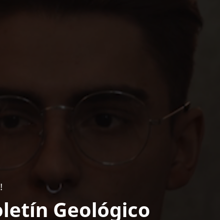
!
letín Geológico