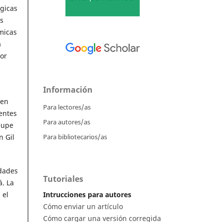
ógicas
s
micas
a
or
Información
 en
Para lectores/as
entes
Para autores/as
lupe
Para bibliotecarios/as
n Gil
idades
Tutoriales
á. La
Intrucciones para autores
 el
Cómo enviar un artículo
Cómo cargar una versión corregida