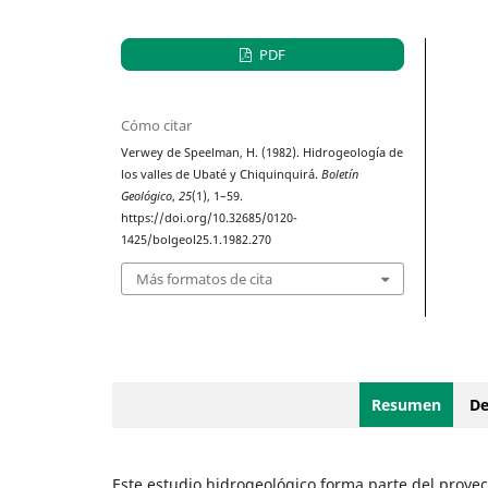
PDF
Cómo citar
Verwey de Speelman, H. (1982). Hidrogeología de
los valles de Ubaté y Chiquinquirá.
Boletín
Geológico
,
25
(1), 1–59.
https://doi.org/10.32685/0120-
1425/bolgeol25.1.1982.270
Más formatos de cita
Resumen
De
Este estudio hidrogeológico forma parte del proyec