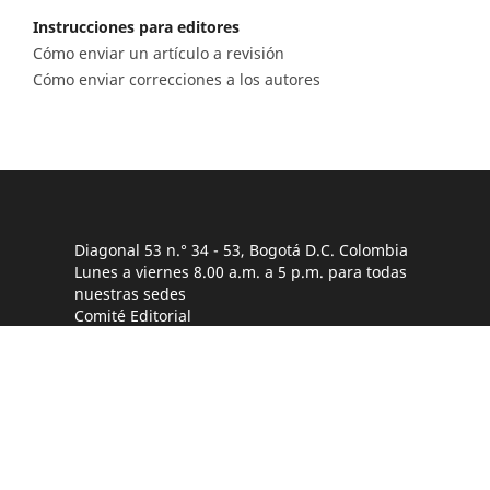
Instrucciones para editores
Cómo enviar un artículo a revisión
Cómo enviar correcciones a los autores
Diagonal 53 n.° 34 - 53, Bogotá D.C. Colombia
Lunes a viernes 8.00 a.m. a 5 p.m. para todas
nuestras sedes
Comité Editorial
(601) 220 0200 - Ext. 3048 |
ceditorial@sgc.gov.co
Teléfono
(601) 220 0200 - (601) 220 0100 - (601) 222 1811
Fáx: (601) 222 07 97