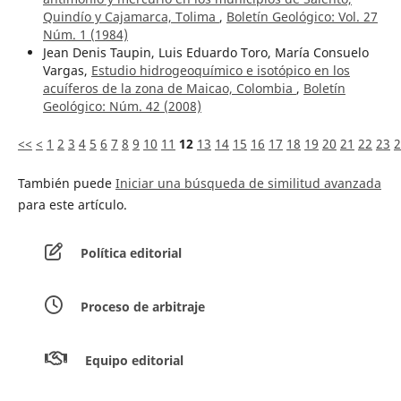
Quindío y Cajamarca, Tolima
,
Boletín Geológico: Vol. 27
Núm. 1 (1984)
Jean Denis Taupin, Luis Eduardo Toro, María Consuelo
Vargas,
Estudio hidrogeoquímico e isotópico en los
acuíferos de la zona de Maicao, Colombia
,
Boletín
Geológico: Núm. 42 (2008)
<<
<
1
2
3
4
5
6
7
8
9
10
11
12
13
14
15
16
17
18
19
20
21
22
23
2
También puede
Iniciar una búsqueda de similitud avanzada
para este artículo.
Política editorial
Proceso de arbitraje
Equipo editorial