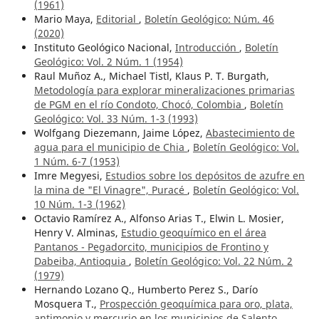
(1961)
Mario Maya,
Editorial
,
Boletín Geológico: Núm. 46
(2020)
Instituto Geológico Nacional,
Introducción
,
Boletín
Geológico: Vol. 2 Núm. 1 (1954)
Raul Muñoz A., Michael Tistl, Klaus P. T. Burgath,
Metodología para explorar mineralizaciones primarias
de PGM en el río Condoto, Chocó, Colombia
,
Boletín
Geológico: Vol. 33 Núm. 1-3 (1993)
Wolfgang Diezemann, Jaime López,
Abastecimiento de
agua para el municipio de Chia
,
Boletín Geológico: Vol.
1 Núm. 6-7 (1953)
Imre Megyesi,
Estudios sobre los depósitos de azufre en
la mina de "El Vinagre", Puracé
,
Boletín Geológico: Vol.
10 Núm. 1-3 (1962)
Octavio Ramírez A., Alfonso Arias T., Elwin L. Mosier,
Henry V. Alminas,
Estudio geoquímico en el área
Pantanos - Pegadorcito, municipios de Frontino y
Dabeiba, Antioquia
,
Boletín Geológico: Vol. 22 Núm. 2
(1979)
Hernando Lozano Q., Humberto Perez S., Darío
Mosquera T.,
Prospección geoquímica para oro, plata,
antimonio y mercurio en los municipios de Salento,