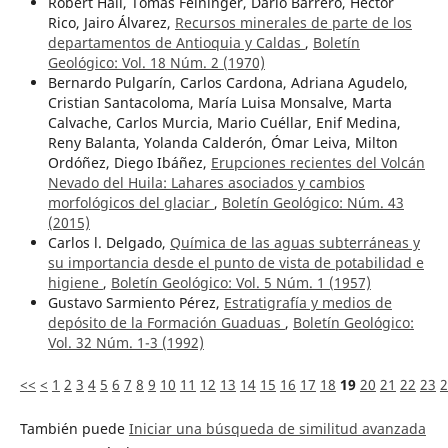
Robert Hall, Tomás Feininger, Darío Barrero, Héctor
Rico, Jairo Álvarez,
Recursos minerales de parte de los
departamentos de Antioquia y Caldas
,
Boletín
Geológico: Vol. 18 Núm. 2 (1970)
Bernardo Pulgarín, Carlos Cardona, Adriana Agudelo,
Cristian Santacoloma, María Luisa Monsalve, Marta
Calvache, Carlos Murcia, Mario Cuéllar, Enif Medina,
Reny Balanta, Yolanda Calderón, Ómar Leiva, Milton
Ordóñez, Diego Ibáñez,
Erupciones recientes del Volcán
Nevado del Huila: Lahares asociados y cambios
morfológicos del glaciar
,
Boletín Geológico: Núm. 43
(2015)
Carlos l. Delgado,
Química de las aguas subterráneas y
su importancia desde el punto de vista de potabilidad e
higiene
,
Boletín Geológico: Vol. 5 Núm. 1 (1957)
Gustavo Sarmiento Pérez,
Estratigrafía y medios de
depósito de la Formación Guaduas
,
Boletín Geológico:
Vol. 32 Núm. 1-3 (1992)
<<
<
1
2
3
4
5
6
7
8
9
10
11
12
13
14
15
16
17
18
19
20
21
22
23
2
También puede
Iniciar una búsqueda de similitud avanzada