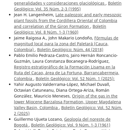
generalidades y consideraciones glaciológicas
,
Boletín
Geológico: Vol. 35 Núm. 2-3 (1995)
Jean H. Langenheim,
Late paleozoic and early mesozoic
plant fossils from the Cordillera Oriental of Colombia
and correlation of the Giron Formation
,
Boletín
Geológico: Vol. 8 Núm. 1-3 (1960)
Jaime Raigosa A., John Makario Londoño,
Fórmulas de
magnitud local para la zona del Paletará (Cauca,
Colombia)
,
Boletín Geológico: Núm. 44 (2018)
Pablo Emilio Pedraza-Castro, Jairo Hernán Roncancio-
Guzmán, Laura Constanza Bocanegra-Rodríguez,
Registro estratigráfico de la Formación Lisama en la
Ruta del Cacao, área de La Fortuna, Barrancabermeja,
Colombia
,
Boletín Geológico: Vol. 52 Núm. 1 (2025):
Yahir Augusto Valderrama-López, Michael Duvall,
Octavian Catuneanu, Diana Ortega-Ariza, Román
González, Mauricio Meneses,
Origin of the gas in the
lower Miocene Barzalosa Formation, Upper Magdalena
Valley Basin, Colombia
,
Boletín Geológico: Vol. 52 Núm.
2 (2025)
Guillermo Ujueta Lozano,
Geología del noreste de
Bogotá
,
Boletín Geológico: Vol. 9 Núm. 1-3 (1961)