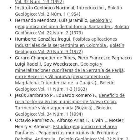
Vol. 32 Núm. 1-3 (1992)
Instituto Geológico Nacional,
Introducción
,
Boletín
Geológico: Vol. 2 Núm. 1 (1954)
Hernando Mendoza, Luis Jaramillo,
Geología y
geoquímica del área de California, Santander
,
Boletín
Geológico: Vol. 22 Núm. 2 (1979)
Humberto González lregui,
Posibles aplicaciones
industriales de la serpentinita en Colombia
,
Boletín
Geológico: Vol. 20 Núm. 3 (1972)
Gerard Champetier de Ribes, Piero Francesco Pagnacco,
Luigi Radelli, Guy Weecksteen,
Geología y
mineralizaciones cupríferas de la Serranía de Perijá,
entre Becerril y Villanueva (departamento del
Magdalena, Intendencia de la Guajira)
,
Boletín
Geológico: Vol. 11 Núm. 1-3 (1963)
Jesús Zambrano P., Eduardo Romero F.,
Beneficio de
roca fosfórica en los municipios de Nuevo Colón,
Turmequé y Ventaquemada (Boyacá)
,
Boletín
Geológico: Vol. 34 Núm. 1 (1994)
Octavio Ramírez A., Alfonso Arias T., Elwin L. Mosier,
Henry V. Alminas,
Estudio geoquímico en el área
Pantanos - Pegadorcito, municipios de Frontino y
Dabeiba, Antioquia
,
Boletín Geológico: Vol. 22 Núm. 2