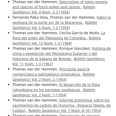
Thomas van der Hammen,
Description of some genera
and species of fossil pollen and spores
,
Boletín
Geológico: Vol. 4 Núm. 2-3 (1956)
Fernando Paba Silva, Thomas van der Hammen,
Sobre la
geología de la parte sur de la Macarena
,
Boletín
Geológico: Vol. 6 Núm. 1-3 (1958)
Thomas van der Hammen, Cecilia García de Mutis,
La
flora del polen del Paleoceno de Colombia
,
Boletín
Geológico: Vol. 12 Núm. 1-3 (1964)
Thomas van der Hammen, Enrique González,
Historia de
clima y vegetación del Pleistoceno Superior y del
Holoceno de la Sabana de Bogotá
,
Boletín Geológico:
Vol. 11 Núm. 1-3 (1963)
Thomas van der Hammen,
Principios para la
nomenclatura palinológica sistemática
,
Boletín
Geológico: Vol. 2 Núm. 2 (1954)
Thomas van der Hammen,
El desarrollo de la flora
colombiana en los periodos geológicos
,
Boletín
Geológico: Vol. 2 Núm. 1 (1954)
Thomas van der Hammen,
Informe preliminar sobre los
yacimientos de carbón de Quinchia - Riosucio (depto. de
Caldas)
,
Boletín Geológico: Vol. 1 Núm. 8-10 (1953)
Thomas van der Hammen,
Descripción de algunos