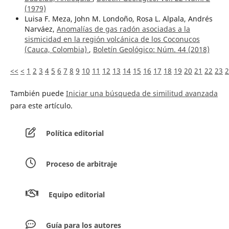
(1979)
Luisa F. Meza, John M. Londoño, Rosa L. Alpala, Andrés
Narváez,
Anomalías de gas radón asociadas a la
sismicidad en la región volcánica de los Coconucos
(Cauca, Colombia)
,
Boletín Geológico: Núm. 44 (2018)
<<
<
1
2
3
4
5
6
7
8
9
10
11
12
13
14
15
16
17
18
19
20
21
22
23
2
También puede
Iniciar una búsqueda de similitud avanzada
para este artículo.
Política editorial
Proceso de arbitraje
Equipo editorial
Guía para los autores