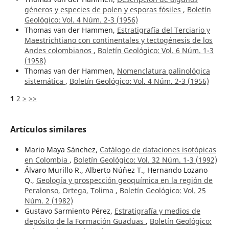
géneros y especies de polen y esporas fósiles
,
Boletín
Geológico: Vol. 4 Núm. 2-3 (1956)
Thomas van der Hammen,
Estratigrafía del Terciario y
Maestrichtiano con continentales y tectogénesis de los
Andes colombianos
,
Boletín Geológico: Vol. 6 Núm. 1-3
(1958)
Thomas van der Hammen,
Nomenclatura palinológica
sistemática
,
Boletín Geológico: Vol. 4 Núm. 2-3 (1956)
1
2
>
>>
Artículos similares
Mario Maya Sánchez,
Catálogo de dataciones isotópicas
en Colombia
,
Boletín Geológico: Vol. 32 Núm. 1-3 (1992)
Álvaro Murillo R., Alberto Núñez T., Hernando Lozano
Q.,
Geología y prospección geoquímica en la región de
Peralonso, Ortega, Tolima
,
Boletín Geológico: Vol. 25
Núm. 2 (1982)
Gustavo Sarmiento Pérez,
Estratigrafía y medios de
depósito de la Formación Guaduas
,
Boletín Geológico: