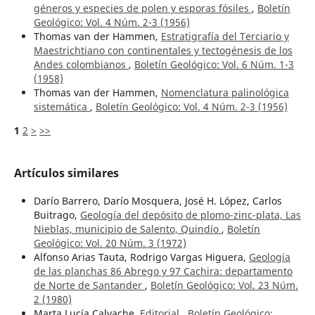
géneros y especies de polen y esporas fósiles
,
Boletín
Geológico: Vol. 4 Núm. 2-3 (1956)
Thomas van der Hammen,
Estratigrafía del Terciario y
Maestrichtiano con continentales y tectogénesis de los
Andes colombianos
,
Boletín Geológico: Vol. 6 Núm. 1-3
(1958)
Thomas van der Hammen,
Nomenclatura palinológica
sistemática
,
Boletín Geológico: Vol. 4 Núm. 2-3 (1956)
1
2
>
>>
Artículos similares
Darío Barrero, Darío Mosquera, José H. López, Carlos
Buitrago,
Geología del depósito de plomo-zinc-plata, Las
Nieblas, municipio de Salento, Quindío
,
Boletín
Geológico: Vol. 20 Núm. 3 (1972)
Alfonso Arias Tauta, Rodrigo Vargas Higuera,
Geología
de las planchas 86 Abrego y 97 Cachira: departamento
de Norte de Santander
,
Boletín Geológico: Vol. 23 Núm.
2 (1980)
Marta Lucía Calvache,
Editorial
,
Boletín Geológico: