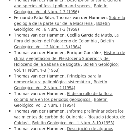
and species of fossil pollen and spores
,
Boletín
Geológico: Vol. 4 Núm. 2-3 (1956)
Fernando Paba Silva, Thomas van der Hammen,
Sobre la
geología de la parte sur de la Macarena
,
Boletín
Geológico: Vol. 6 Núm. 1-3 (1958)
Thomas van der Hammen, Cecilia García de Mutis,
La
flora del polen del Paleoceno de Colombia
,
Boletín
Geológico: Vol. 12 Núm. 1-3 (1964)
Thomas van der Hammen, Enrique González,
Historia de
clima y vegetación del Pleistoceno Superior y del
Holoceno de la Sabana de Bogotá
,
Boletín Geológico:
Vol. 11 Núm. 1-3 (1963)
Thomas van der Hammen,
Principios para la
nomenclatura palinológica sistemática
,
Boletín
Geológico: Vol. 2 Núm. 2 (1954)
Thomas van der Hammen,
El desarrollo de la flora
colombiana en los periodos geológicos
,
Boletín
Geológico: Vol. 2 Núm. 1 (1954)
Thomas van der Hammen,
Informe preliminar sobre los
yacimientos de carbón de Quinchia - Riosucio (depto. de
Caldas)
,
Boletín Geológico: Vol. 1 Núm. 8-10 (1953)
Thomas van der Hammen,
Descripción de algunos