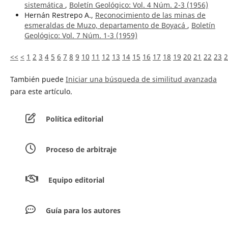
sistemática
,
Boletín Geológico: Vol. 4 Núm. 2-3 (1956)
Hernán Restrepo A.,
Reconocimiento de las minas de
esmeraldas de Muzo, departamento de Boyacá
,
Boletín
Geológico: Vol. 7 Núm. 1-3 (1959)
<<
<
1
2
3
4
5
6
7
8
9
10
11
12
13
14
15
16
17
18
19
20
21
22
23
2
También puede
Iniciar una búsqueda de similitud avanzada
para este artículo.
Política editorial
Proceso de arbitraje
Equipo editorial
Guía para los autores