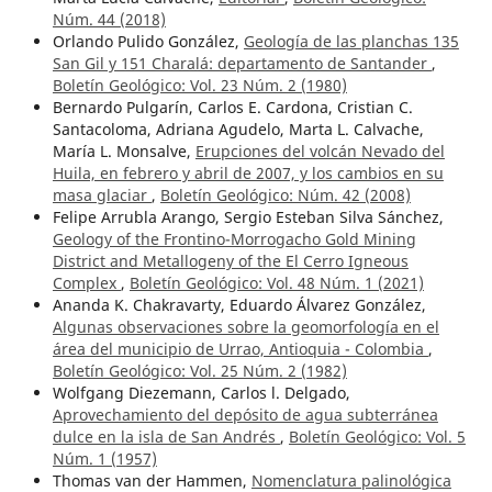
Núm. 44 (2018)
Orlando Pulido González,
Geología de las planchas 135
San Gil y 151 Charalá: departamento de Santander
,
Boletín Geológico: Vol. 23 Núm. 2 (1980)
Bernardo Pulgarín, Carlos E. Cardona, Cristian C.
Santacoloma, Adriana Agudelo, Marta L. Calvache,
María L. Monsalve,
Erupciones del volcán Nevado del
Huila, en febrero y abril de 2007, y los cambios en su
masa glaciar
,
Boletín Geológico: Núm. 42 (2008)
Felipe Arrubla Arango, Sergio Esteban Silva Sánchez,
Geology of the Frontino-Morrogacho Gold Mining
District and Metallogeny of the El Cerro Igneous
Complex
,
Boletín Geológico: Vol. 48 Núm. 1 (2021)
Ananda K. Chakravarty, Eduardo Álvarez González,
Algunas observaciones sobre la geomorfología en el
área del municipio de Urrao, Antioquia - Colombia
,
Boletín Geológico: Vol. 25 Núm. 2 (1982)
Wolfgang Diezemann, Carlos l. Delgado,
Aprovechamiento del depósito de agua subterránea
dulce en la isla de San Andrés
,
Boletín Geológico: Vol. 5
Núm. 1 (1957)
Thomas van der Hammen,
Nomenclatura palinológica