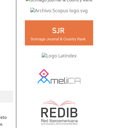
leto
os