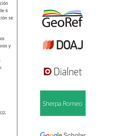
ción
de 6
ción se
los
bios y
o
n
co: