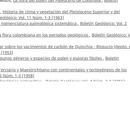
 Mutis,
La flora del polen del Paleoceno de Colombia
,
Boletín
z,
Historia de clima y vegetación del Pleistoceno Superior y del
eológico: Vol. 11 Núm. 1-3 (1963)
a nomenclatura palinológica sistemática
,
Boletín Geológico: Vol. 2
la flora colombiana en los periodos geológicos
,
Boletín Geológico: V
r sobre los yacimientos de carbón de Quinchia - Riosucio (depto. 
 (1953)
lgunos géneros y especies de polen y esporas fósiles
,
Boletín
 Terciario y Maestrichtiano con continentales y tectogénesis de los
 6 Núm. 1-3 (1958)
inológica sistemática
,
Boletín Geológico: Vol. 4 Núm. 2-3 (1956)
yacimientos de cobre, plomo y zinc, departamento del Tolima
,
Bole