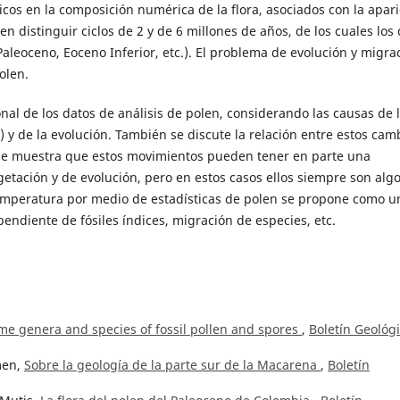
os en la composición numérica de la flora, asociados con la apari
n distinguir ciclos de 2 y de 6 millones de años, de los cuales los 
Paleoceno, Eoceno Inferior, etc.). El problema de evolución y migra
olen.
onal de los datos de análisis de polen, considerando las causas de 
y de la evolución. También se discute la relación entre estos cam
y se muestra que estos movimientos pueden tener en parte una
etación y de evolución, pero en estos casos ellos siempre son alg
temperatura por medio de estadísticas de polen se propone como u
pendiente de fósiles índices, migración de especies, etc.
ome genera and species of fossil pollen and spores
,
Boletín Geológi
men,
Sobre la geología de la parte sur de la Macarena
,
Boletín