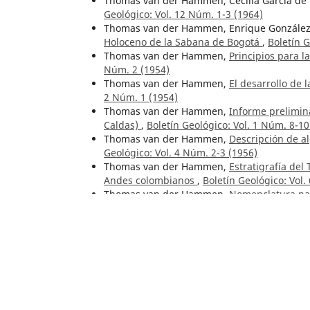
Thomas van der Hammen, Cecilia García de
Geológico: Vol. 12 Núm. 1-3 (1964)
Thomas van der Hammen, Enrique Gonzále
Holoceno de la Sabana de Bogotá
,
Boletín G
Thomas van der Hammen,
Principios para l
Núm. 2 (1954)
Thomas van der Hammen,
El desarrollo de 
2 Núm. 1 (1954)
Thomas van der Hammen,
Informe prelimina
Caldas)
,
Boletín Geológico: Vol. 1 Núm. 8-10
Thomas van der Hammen,
Descripción de a
Geológico: Vol. 4 Núm. 2-3 (1956)
Thomas van der Hammen,
Estratigrafía del
Andes colombianos
,
Boletín Geológico: Vol.
Thomas van der Hammen,
Nomenclatura pal
1
2
>
>>
Artículos similares
Alberto Sarmiento Alarcón,
Prospección de 
Geológico: Vol. 1 Núm. 11-12 (1953)