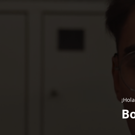
¡Hola
Bo