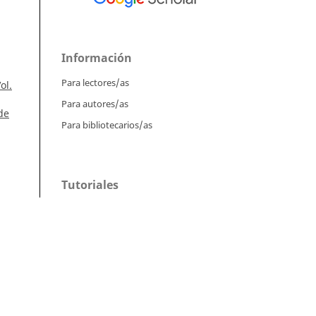
Información
Para lectores/as
ol.
Para autores/as
de
Para bibliotecarios/as
Tutoriales
Intrucciones para autores
Cómo enviar un artículo
Cómo cargar una versión corregida
Cómo diligenciar metadatos en OJS
Instrucciones para revisores
tín
Cómo hacer una revisión