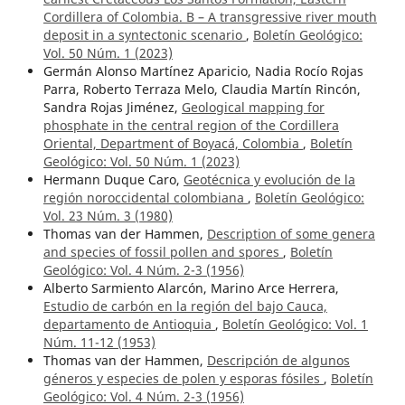
Cordillera of Colombia. B – A transgressive river mouth
deposit in a syntectonic scenario
,
Boletín Geológico:
Vol. 50 Núm. 1 (2023)
Germán Alonso Martínez Aparicio, Nadia Rocío Rojas
Parra, Roberto Terraza Melo, Claudia Martín Rincón,
Sandra Rojas Jiménez,
Geological mapping for
phosphate in the central region of the Cordillera
Oriental, Department of Boyacá, Colombia
,
Boletín
Geológico: Vol. 50 Núm. 1 (2023)
Hermann Duque Caro,
Geotécnica y evolución de la
región noroccidental colombiana
,
Boletín Geológico:
Vol. 23 Núm. 3 (1980)
Thomas van der Hammen,
Description of some genera
and species of fossil pollen and spores
,
Boletín
Geológico: Vol. 4 Núm. 2-3 (1956)
Alberto Sarmiento Alarcón, Marino Arce Herrera,
Estudio de carbón en la región del bajo Cauca,
departamento de Antioquia
,
Boletín Geológico: Vol. 1
Núm. 11-12 (1953)
Thomas van der Hammen,
Descripción de algunos
géneros y especies de polen y esporas fósiles
,
Boletín
Geológico: Vol. 4 Núm. 2-3 (1956)