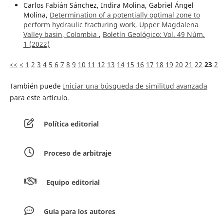
Carlos Fabián Sánchez, Indira Molina, Gabriel Ángel
Molina,
Determination of a potentially optimal zone to
perform hydraulic fracturing work, Upper Magdalena
Valley basin, Colombia
,
Boletín Geológico: Vol. 49 Núm.
1 (2022)
<<
<
1
2
3
4
5
6
7
8
9
10
11
12
13
14
15
16
17
18
19
20
21
22
23
2
También puede
Iniciar una búsqueda de similitud avanzada
para este artículo.
Política editorial
Proceso de arbitraje
Equipo editorial
Guía para los autores