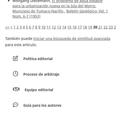
Wolfgang Diezemann,
El problema de agua potable
para la urbanización nueva en la Isla del Morro.
Municipio de Tumaco-Nariño
,
Boletín Geológico: Vol. 1
Núm. 6-7 (1953)
<<
<
1
2
3
4
5
6
7
8
9
10
11
12
13
14
15
16
17
18
19
20
21
22
23
2
También puede
Iniciar una búsqueda de similitud avanzada
para este artículo.
Política editorial
Proceso de arbitraje
Equipo editorial
Guía para los autores