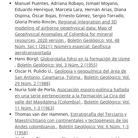
Manuel Puentes, Adriana Robayo, Ismael Moyano,
Eduardo Henrique, Marcela Lara, Hernán Arias, Diana
Ospina, Óscar Rojas, Ernesto Gómez, Sergio Torrado,
Gloria Prieto Rincón,
Regional integration and 3D
modeling of airborne geophysical data: Map of
Geophysical Anomalies of Colombia for mineral
resources, 2020 version
,
Boletín Geológico: Vol. 48
Núm. Spl.1 (2021): Número especial: Geofísica
aerotransportada
Hans Bürgl,
Globorotalia fohsi en la formación de Usme
,
Boletín Geológico: Vol. 3 Núm. 2 (1955)
Oscar H. Pulido U.,
Geología y geoquímica del área de
San Antonio, Cajamarca, Tolima
,
Boletín Geológico: Vol.
29 Núm. 2 (1988)
Nuria Solé de Porta,
Asociación esporo-polínica hallada
en una serie perteneciente a la Formación La Cira del
valle del Magdalena (Colombia)
,
Boletín Geológico: Vol.
11 Núm. 1-3 (1963)
Thomas van der Hammen,
Estratigrafía del Terciario y
Maestrichtiano con continentales y tectogénesis de los
Andes colombianos
,
Boletín Geológico: Vol. 6 Núm. 1-3
(1958)