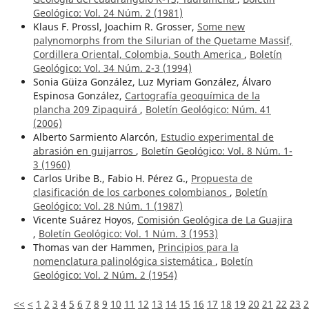
Geológico: Vol. 24 Núm. 2 (1981)
Klaus F. Prossl, Joachim R. Grosser,
Some new
palynomorphs from the Silurian of the Quetame Massif,
Cordillera Oriental, Colombia, South America
,
Boletín
Geológico: Vol. 34 Núm. 2-3 (1994)
Sonia Güiza González, Luz Myriam González, Álvaro
Espinosa González,
Cartografía geoquímica de la
plancha 209 Zipaquirá
,
Boletín Geológico: Núm. 41
(2006)
Alberto Sarmiento Alarcón,
Estudio experimental de
abrasión en guijarros
,
Boletín Geológico: Vol. 8 Núm. 1-
3 (1960)
Carlos Uribe B., Fabio H. Pérez G.,
Propuesta de
clasificación de los carbones colombianos
,
Boletín
Geológico: Vol. 28 Núm. 1 (1987)
Vicente Suárez Hoyos,
Comisión Geológica de La Guajira
,
Boletín Geológico: Vol. 1 Núm. 3 (1953)
Thomas van der Hammen,
Principios para la
nomenclatura palinológica sistemática
,
Boletín
Geológico: Vol. 2 Núm. 2 (1954)
<<
<
1
2
3
4
5
6
7
8
9
10
11
12
13
14
15
16
17
18
19
20
21
22
23
2