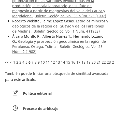
optimización de las variables involucradas en la
producción, a escala laboratorio, de sulfato de
magnesio a partir de magnesitas del Valle del Cauca y
Magdalena
,
Boletín Geológico: Vol. 36 Núm. 1-3 (1997)
Roberto Wokittel, Jaime López Casas,
Estudios mineros y
geológicos de la región del Guavio y de los Farallones
de Medina
,
Boletín Geológico: Vol. 1 Núm. 4 (1953)
Álvaro Murillo R., Alberto Núñez T., Hernando Lozano
Q.,
Geología y prospección geoquímica en la región de
Peralonso, Ortega, Tolima
,
Boletín Geológico: Vol. 25
Núm. 2 (1982)
<<
<
1
2
3
4
5
6
7
8
9
10
11
12
13
14
15
16
17
18
19
20
21
22
23
2
También puede
Iniciar una búsqueda de similitud avanzada
para este artículo.
Política editorial
Proceso de arbitraje