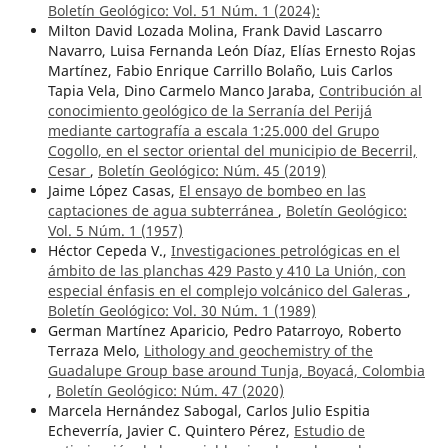
Boletín Geológico: Vol. 51 Núm. 1 (2024):
Milton David Lozada Molina, Frank David Lascarro
Navarro, Luisa Fernanda León Díaz, Elías Ernesto Rojas
Martínez, Fabio Enrique Carrillo Bolaño, Luis Carlos
Tapia Vela, Dino Carmelo Manco Jaraba,
Contribución al
conocimiento geológico de la Serranía del Perijá
mediante cartografía a escala 1:25.000 del Grupo
Cogollo, en el sector oriental del municipio de Becerril,
Cesar
,
Boletín Geológico: Núm. 45 (2019)
Jaime López Casas,
El ensayo de bombeo en las
captaciones de agua subterránea
,
Boletín Geológico:
Vol. 5 Núm. 1 (1957)
Héctor Cepeda V.,
Investigaciones petrológicas en el
ámbito de las planchas 429 Pasto y 410 La Unión, con
especial énfasis en el complejo volcánico del Galeras
,
Boletín Geológico: Vol. 30 Núm. 1 (1989)
German Martínez Aparicio, Pedro Patarroyo, Roberto
Terraza Melo,
Lithology and geochemistry of the
Guadalupe Group base around Tunja, Boyacá, Colombia
,
Boletín Geológico: Núm. 47 (2020)
Marcela Hernández Sabogal, Carlos Julio Espitia
Echeverría, Javier C. Quintero Pérez,
Estudio de