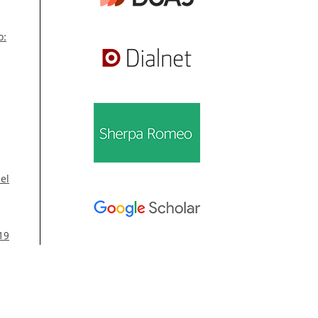
o:
el
19
les
Información
. 51
Para lectores/as
Para autores/as