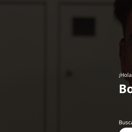
¡Hola
Bo
Busca