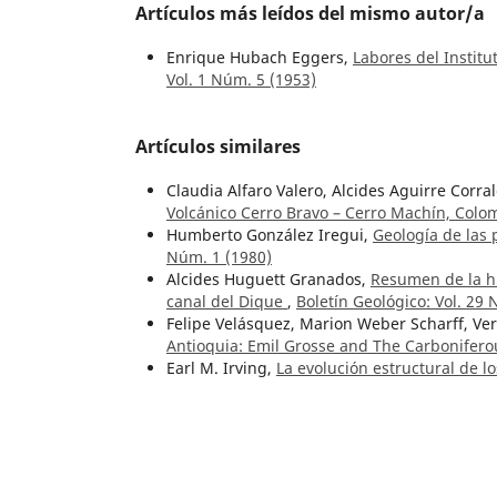
Artículos más leídos del mismo autor/a
Enrique Hubach Eggers,
Labores del Institu
Vol. 1 Núm. 5 (1953)
Artículos similares
Claudia Alfaro Valero, Alcides Aguirre Corra
Volcánico Cerro Bravo – Cerro Machín, Col
Humberto González Iregui,
Geología de las 
Núm. 1 (1980)
Alcides Huguett Granados,
Resumen de la hi
canal del Dique
,
Boletín Geológico: Vol. 29 
Felipe Velásquez, Marion Weber Scharff, Ve
Antioquia: Emil Grosse and The Carboniferou
Earl M. Irving,
La evolución estructural de 
Núm. 2 (1971)
Laura Viviana Paez, John Jairo Sánchez, Álva
Volcano (Colombia-Ecuador border) and geo
Núm. 1 (2024):
Hanneke Verwey de Speelman,
Hidrogeologí