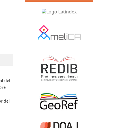
al del
bre
r del