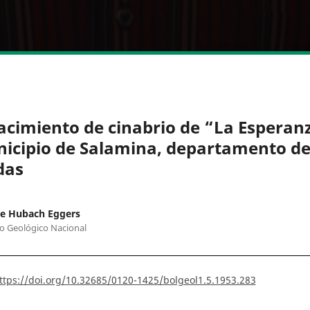
yacimiento de cinabrio de “La Esperan
icipio de Salamina, departamento d
das
ue Hubach Eggers
to Geológico Nacional
ttps://doi.org/10.32685/0120-1425/bolgeol1.5.1953.283