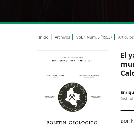
Inicio
Archivos
Vol. 1 Núm. 5 (1953)
Artículos
El 
mun
Cal
Enriq
Institu
DOI:
h