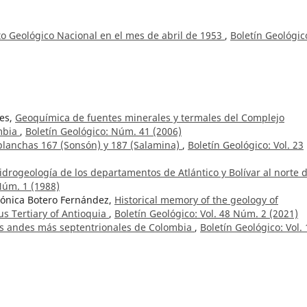
to Geológico Nacional en el mes de abril de 1953
,
Boletín Geológic
les,
Geoquímica de fuentes minerales y termales del Complejo
ombia
,
Boletín Geológico: Núm. 41 (2006)
planchas 167 (Sonsón) y 187 (Salamina)
,
Boletín Geológico: Vol. 23
drogeología de los departamentos de Atlántico y Bolívar al norte d
Núm. 1 (1988)
rónica Botero Fernández,
Historical memory of the geology of
s Tertiary of Antioquia
,
Boletín Geológico: Vol. 48 Núm. 2 (2021)
los andes más septentrionales de Colombia
,
Boletín Geológico: Vol. 
ro Jesús Castro-Caicedo,
Morphology of the collapse scar of the Chi
mechanical characterization of rock masses
,
Boletín Geológico: Vol
a de los valles de Ubaté y Chiquinquirá
,
Boletín Geológico: Vol. 25