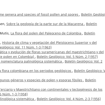
ome genera and species of fossil pollen and spores
,
Boletín Geológi
men,
Sobre la geología de la parte sur de la Macarena
,
Boletín
 Mutis,
La flora del polen del Paleoceno de Colombia
,
Boletín
z,
Historia de clima y vegetación del Pleistoceno Superior y del
eológico: Vol. 11 Núm. 1-3 (1963)
ática y evolución de floras suramericanas del maestrichtiano y del
 de polen en Colombia)
,
Boletín Geológico: Vol. 5 Núm. 2 (1957)
a nomenclatura palinológica sistemática
,
Boletín Geológico: Vol. 2
la flora colombiana en los periodos geológicos
,
Boletín Geológico: V
lgunos géneros y especies de polen y esporas fósiles
,
Boletín
 Terciario y Maestrichtiano con continentales y tectogénesis de los
 6 Núm. 1-3 (1958)
inológica sistemática
,
Boletín Geológico: Vol. 4 Núm. 2-3 (1956)