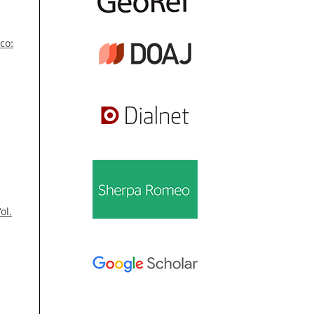
co:
ol.