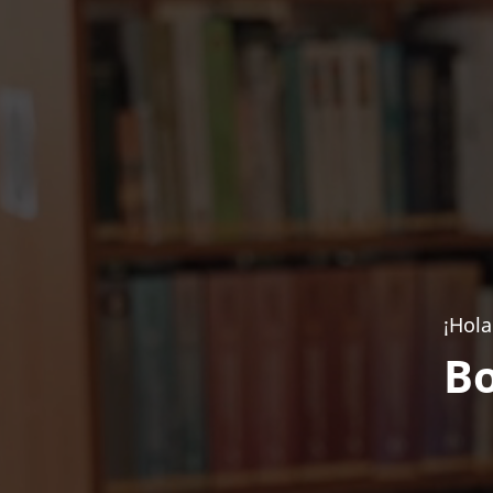
¡Hola
Bo