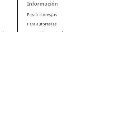
Información
Para lectores/as
Para autores/as
Para bibliotecarios/as
ol.
s of
Tutoriales
 48
Intrucciones para autores
Cómo enviar un artículo
tes
Cómo cargar una versión corregida
Cómo diligenciar metadatos en OJS
Instrucciones para revisores
Cómo hacer una revisión
iew
Instrucciones para editores
Cómo enviar un artículo a revisión
úm.
Cómo enviar correcciones a los