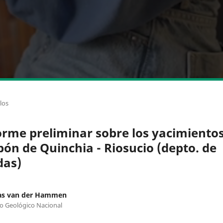
los
orme preliminar sobre los yacimiento
bón de Quinchia - Riosucio (depto. de
das)
s van der Hammen
to Geológico Nacional