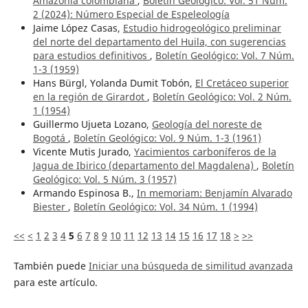
Amazonia colombiana
,
Boletín Geológico: Vol. 51 Núm.
2 (2024): Número Especial de Espeleología
Jaime López Casas,
Estudio hidrogeológico preliminar
del norte del departamento del Huila, con sugerencias
para estudios definitivos
,
Boletín Geológico: Vol. 7 Núm.
1-3 (1959)
Hans Bürgl, Yolanda Dumit Tobón,
El Cretáceo superior
en la región de Girardot
,
Boletín Geológico: Vol. 2 Núm.
1 (1954)
Guillermo Ujueta Lozano,
Geología del noreste de
Bogotá
,
Boletín Geológico: Vol. 9 Núm. 1-3 (1961)
Vicente Mutis Jurado,
Yacimientos carboníferos de la
Jagua de Ibirico (departamento del Magdalena)
,
Boletín
Geológico: Vol. 5 Núm. 3 (1957)
Armando Espinosa B.,
In memoriam: Benjamín Alvarado
Biester
,
Boletín Geológico: Vol. 34 Núm. 1 (1994)
<<
<
1
2
3
4
5
6
7
8
9
10
11
12
13
14
15
16
17
18
>
>>
También puede
Iniciar una búsqueda de similitud avanzada
para este artículo.