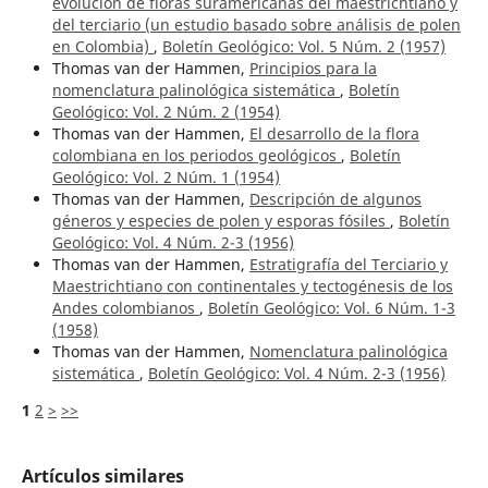
evolución de floras suramericanas del maestrichtiano y
del terciario (un estudio basado sobre análisis de polen
en Colombia)
,
Boletín Geológico: Vol. 5 Núm. 2 (1957)
Thomas van der Hammen,
Principios para la
nomenclatura palinológica sistemática
,
Boletín
Geológico: Vol. 2 Núm. 2 (1954)
Thomas van der Hammen,
El desarrollo de la flora
colombiana en los periodos geológicos
,
Boletín
Geológico: Vol. 2 Núm. 1 (1954)
Thomas van der Hammen,
Descripción de algunos
géneros y especies de polen y esporas fósiles
,
Boletín
Geológico: Vol. 4 Núm. 2-3 (1956)
Thomas van der Hammen,
Estratigrafía del Terciario y
Maestrichtiano con continentales y tectogénesis de los
Andes colombianos
,
Boletín Geológico: Vol. 6 Núm. 1-3
(1958)
Thomas van der Hammen,
Nomenclatura palinológica
sistemática
,
Boletín Geológico: Vol. 4 Núm. 2-3 (1956)
1
2
>
>>
Artículos similares