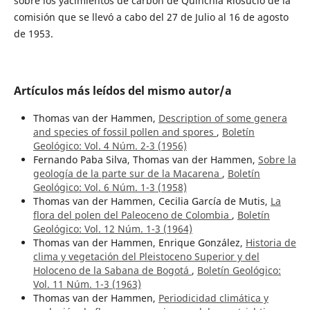
sobre los yacimientos de carbón de Quinchía Riosucio de la
comisión que se llevó a cabo del 27 de Julio al 16 de agosto
de 1953.
Artículos más leídos del mismo autor/a
Thomas van der Hammen,
Description of some genera
and species of fossil pollen and spores
,
Boletín
Geológico: Vol. 4 Núm. 2-3 (1956)
Fernando Paba Silva, Thomas van der Hammen,
Sobre la
geología de la parte sur de la Macarena
,
Boletín
Geológico: Vol. 6 Núm. 1-3 (1958)
Thomas van der Hammen, Cecilia García de Mutis,
La
flora del polen del Paleoceno de Colombia
,
Boletín
Geológico: Vol. 12 Núm. 1-3 (1964)
Thomas van der Hammen, Enrique González,
Historia de
clima y vegetación del Pleistoceno Superior y del
Holoceno de la Sabana de Bogotá
,
Boletín Geológico:
Vol. 11 Núm. 1-3 (1963)
Thomas van der Hammen,
Periodicidad climática y