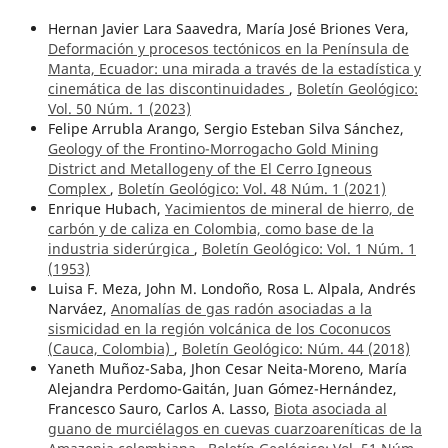
Hernan Javier Lara Saavedra, María José Briones Vera,
Deformación y procesos tectónicos en la Península de
Manta, Ecuador: una mirada a través de la estadística y
cinemática de las discontinuidades
,
Boletín Geológico:
Vol. 50 Núm. 1 (2023)
Felipe Arrubla Arango, Sergio Esteban Silva Sánchez,
Geology of the Frontino-Morrogacho Gold Mining
District and Metallogeny of the El Cerro Igneous
Complex
,
Boletín Geológico: Vol. 48 Núm. 1 (2021)
Enrique Hubach,
Yacimientos de mineral de hierro, de
carbón y de caliza en Colombia, como base de la
industria siderúrgica
,
Boletín Geológico: Vol. 1 Núm. 1
(1953)
Luisa F. Meza, John M. Londoño, Rosa L. Alpala, Andrés
Narváez,
Anomalías de gas radón asociadas a la
sismicidad en la región volcánica de los Coconucos
(Cauca, Colombia)
,
Boletín Geológico: Núm. 44 (2018)
Yaneth Muñoz-Saba, Jhon Cesar Neita-Moreno, María
Alejandra Perdomo-Gaitán, Juan Gómez-Hernández,
Francesco Sauro, Carlos A. Lasso,
Biota asociada al
guano de murciélagos en cuevas cuarzoareníticas de la