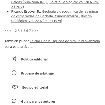
Caldas (Sub-Zona II-B)
,
Boletín Geológico: Vol. 20 Núm.
2 (1972)
Ricardo Escovar R.,
Geología y geoquímica de las minas
de esmeraldas de Gachalá, Cundinamarca
,
Boletín
Geológico: Vol. 22 Núm. 3 (1979)
<<
<
1
2
3
4
5
6
7
>
>>
También puede
Iniciar una búsqueda de similitud avanzada
para este artículo.
Política editorial
Proceso de arbitraje
Equipo editorial
Guía para los autores