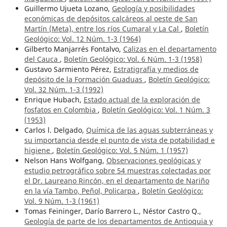
Guillermo Ujueta Lozano,
Geología y posibilidades
económicas de depósitos calcáreos al oeste de San
Martín (Meta), entre los ríos Cumaral y La Cal
,
Boletín
Geológico: Vol. 12 Núm. 1-3 (1964)
Gilberto Manjarrés Fontalvo,
Calizas en el departamento
del Cauca
,
Boletín Geológico: Vol. 6 Núm. 1-3 (1958)
Gustavo Sarmiento Pérez,
Estratigrafía y medios de
depósito de la Formación Guaduas
,
Boletín Geológico:
Vol. 32 Núm. 1-3 (1992)
Enrique Hubach,
Estado actual de la exploración de
fosfatos en Colombia
,
Boletín Geológico: Vol. 1 Núm. 3
(1953)
Carlos l. Delgado,
Química de las aguas subterráneas y
su importancia desde el punto de vista de potabilidad e
higiene
,
Boletín Geológico: Vol. 5 Núm. 1 (1957)
Nelson Hans Wolfgang,
Observaciones geológicas y
estudio petrográfico sobre 54 muestras colectadas por
el Dr. Laureano Rincón, en el departamento de Nariño
en la vía Tambo, Peñol, Policarpa
,
Boletín Geológico:
Vol. 9 Núm. 1-3 (1961)
Tomas Feininger, Darío Barrero L., Néstor Castro Q.,
Geología de parte de los departamentos de Antioquia y