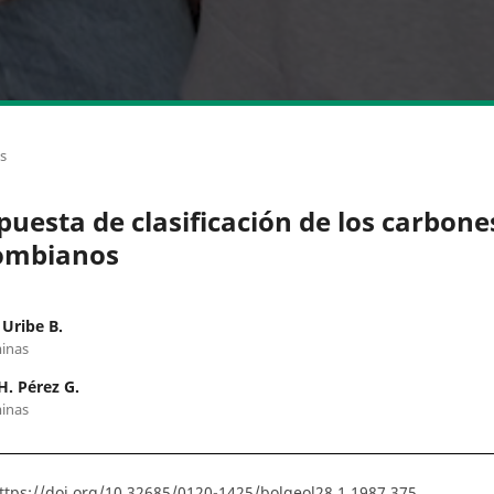
os
puesta de clasificación de los carbone
ombianos
 Uribe B.
inas
H. Pérez G.
inas
ttps://doi.org/10.32685/0120-1425/bolgeol28.1.1987.375