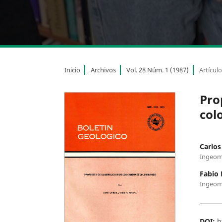
Inicio
Archivos
Vol. 28 Núm. 1 (1987)
Artícul
Pro
col
Carlos
Ingeom
Fabio 
Ingeom
DOI:
h