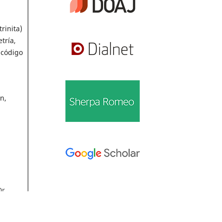
rinita)
tría,
 código
n,
Dr.
Información
úm.
Para lectores/as
53)