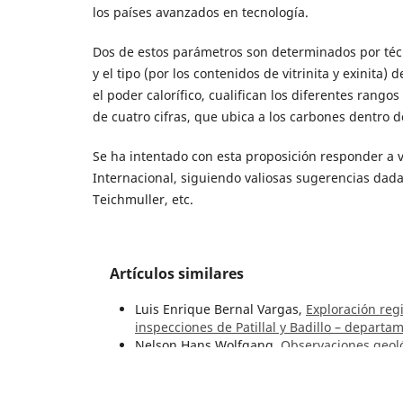
los países avanzados en tecnología.
Dos de estos parámetros son determinados por técnic
y el tipo (por los contenidos de vitrinita y exinita) 
el poder calorífico, cualifican los diferentes ran
de cuatro cifras, que ubica a los carbones dentro d
Se ha intentado con esta proposición responder a var
Internacional, siguiendo valiosas sugerencias dada
Teichmuller, etc.
Artículos similares
Luis Enrique Bernal Vargas,
Exploración reg
inspecciones de Patillal y Badillo – depart
Nelson Hans Wolfgang,
Observaciones geoló
Laureano Rincón, en el departamento de Nar
1-3 (1961)
Enrique Hubach,
Estado actual de la explor