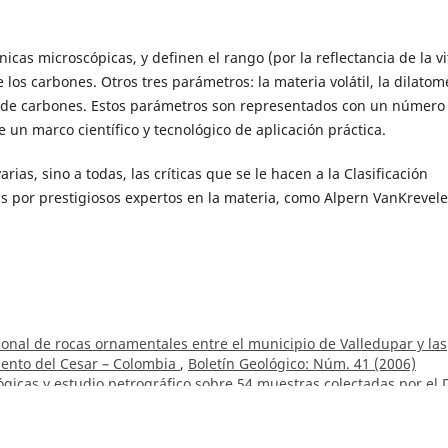
as microscópicas, y definen el rango (por la reflectancia de la vit
de los carbones. Otros tres parámetros: la materia volátil, la dilatome
gos de carbones. Estos parámetros son representados con un número
e un marco científico y tecnológico de aplicación práctica.
ias, sino a todas, las críticas que se le hacen a la Clasificación
s por prestigiosos expertos en la materia, como Alpern VanKrevele
ional de rocas ornamentales entre el municipio de Valledupar y las
amento del Cesar – Colombia
,
Boletín Geológico: Núm. 41 (2006)
gicas y estudio petrográfico sobre 54 muestras colectadas por el 
iño en la vía Tambo, Peñol, Policarpa
,
Boletín Geológico: Vol. 9 N
ación de fosfatos en Colombia
,
Boletín Geológico: Vol. 1 Núm. 3 (19