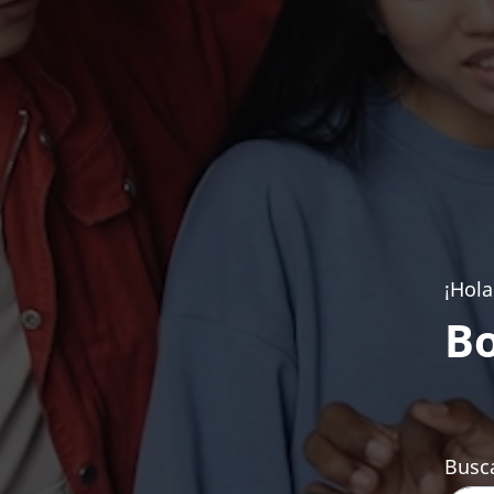
¡Hola
Bo
Busca