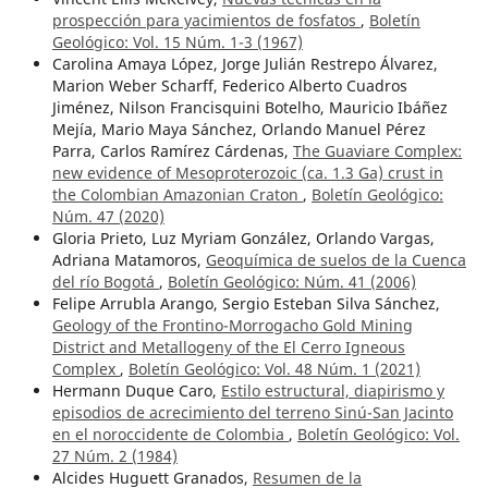
prospección para yacimientos de fosfatos
,
Boletín
Geológico: Vol. 15 Núm. 1-3 (1967)
Carolina Amaya López, Jorge Julián Restrepo Álvarez,
Marion Weber Scharff, Federico Alberto Cuadros
Jiménez, Nilson Francisquini Botelho, Mauricio Ibáñez
Mejía, Mario Maya Sánchez, Orlando Manuel Pérez
Parra, Carlos Ramírez Cárdenas,
The Guaviare Complex:
new evidence of Mesoproterozoic (ca. 1.3 Ga) crust in
the Colombian Amazonian Craton
,
Boletín Geológico:
Núm. 47 (2020)
Gloria Prieto, Luz Myriam González, Orlando Vargas,
Adriana Matamoros,
Geoquímica de suelos de la Cuenca
del río Bogotá
,
Boletín Geológico: Núm. 41 (2006)
Felipe Arrubla Arango, Sergio Esteban Silva Sánchez,
Geology of the Frontino-Morrogacho Gold Mining
District and Metallogeny of the El Cerro Igneous
Complex
,
Boletín Geológico: Vol. 48 Núm. 1 (2021)
Hermann Duque Caro,
Estilo estructural, diapirismo y
episodios de acrecimiento del terreno Sinú-San Jacinto
en el noroccidente de Colombia
,
Boletín Geológico: Vol.
27 Núm. 2 (1984)
Alcides Huguett Granados,
Resumen de la