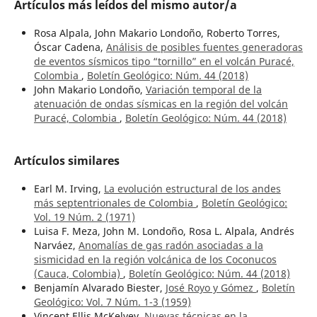
Artículos más leídos del mismo autor/a
Rosa Alpala, John Makario Londoño, Roberto Torres,
Óscar Cadena,
Análisis de posibles fuentes generadoras
de eventos sísmicos tipo “tornillo” en el volcán Puracé,
Colombia
,
Boletín Geológico: Núm. 44 (2018)
John Makario Londoño,
Variación temporal de la
atenuación de ondas sísmicas en la región del volcán
Puracé, Colombia
,
Boletín Geológico: Núm. 44 (2018)
Artículos similares
Earl M. Irving,
La evolución estructural de los andes
más septentrionales de Colombia
,
Boletín Geológico:
Vol. 19 Núm. 2 (1971)
Luisa F. Meza, John M. Londoño, Rosa L. Alpala, Andrés
Narváez,
Anomalías de gas radón asociadas a la
sismicidad en la región volcánica de los Coconucos
(Cauca, Colombia)
,
Boletín Geológico: Núm. 44 (2018)
Benjamín Alvarado Biester,
José Royo y Gómez
,
Boletín
Geológico: Vol. 7 Núm. 1-3 (1959)
Vincent Ellis McKelvey,
Nuevas técnicas en la