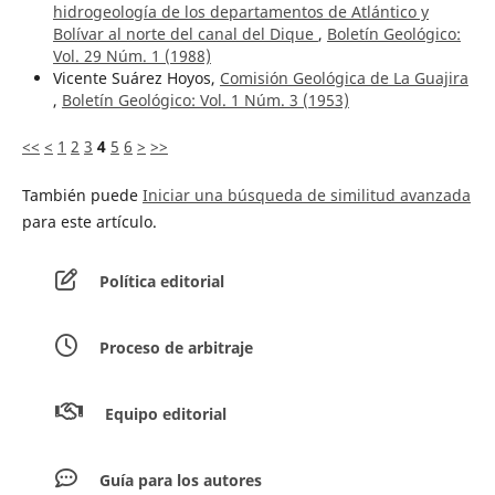
hidrogeología de los departamentos de Atlántico y
Bolívar al norte del canal del Dique
,
Boletín Geológico:
Vol. 29 Núm. 1 (1988)
Vicente Suárez Hoyos,
Comisión Geológica de La Guajira
,
Boletín Geológico: Vol. 1 Núm. 3 (1953)
<<
<
1
2
3
4
5
6
>
>>
También puede
Iniciar una búsqueda de similitud avanzada
para este artículo.
Política editorial
Proceso de arbitraje
Equipo editorial
Guía para los autores