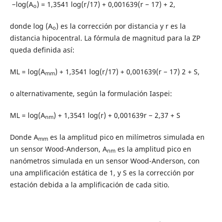
−log(A
) = 1,3541 log(r/17) + 0,001639(r − 17) + 2,
o
donde log (A
) es la corrección por distancia y r es la
o
distancia hipocentral. La fórmula de magnitud para la ZP
queda definida así:
ML = log(A
) + 1,3541 log(r/17) + 0,001639(r − 17) 2 + S,
mm
o alternativamente, según la formulación Iaspei:
ML = log(A
) + 1,3541 log(r) + 0,001639r − 2,37 + S
nm
Donde A
es la amplitud pico en milímetros simulada en
mm
un sensor Wood-Anderson, A
es la amplitud pico en
nm
nanómetros simulada en un sensor Wood-Anderson, con
una amplificación estática de 1, y S es la corrección por
estación debida a la amplificación de cada sitio.