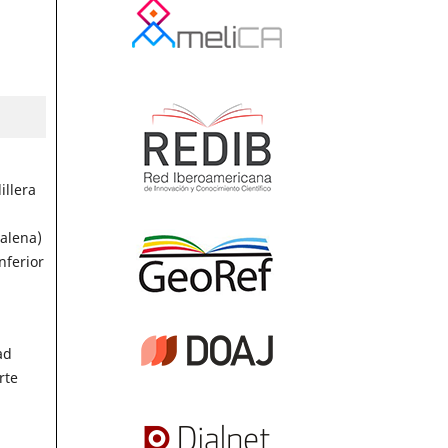
illera
dalena)
nferior
ad
rte