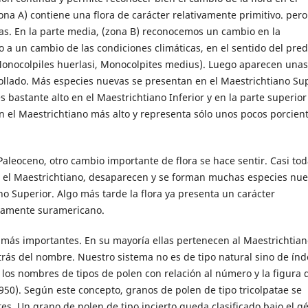
zona A) contiene una flora de carácter relativamente primitivo. pero
s. En la parte media, (zona B) reconocemos un cambio en la
o a un cambio de las condiciones climáticas, en el sentido del pre
onocolpiles huerlasi, Monocolpites medius). Luego aparecen unas
llado. Más especies nuevas se presentan en el Maestrichtiano Su
 bastante alto en el Maestrichtiano Inferior y en la parte superior
n el Maestrichtiano más alto y representa sólo unos pocos porcien
Paleoceno, otro cambio importante de flora se hace sentir. Casi tod
n el Maestrichtiano, desaparecen y se forman muchas especies nu
o Superior. Algo más tarde la flora ya presenta un carácter
icamente suramericano.
s más importantes. En su mayoría ellas pertenecen al Maestrichtian
trás del nombre. Nuestro sistema no es de tipo natural sino de índ
los nombres de tipos de polen con relación al número y la figura d
950). Según este concepto, granos de polen de tipo tricolpatae se
es. Un grano de polen de tipo incierto queda clasificado bajo el g