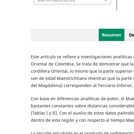
Más formatos de cita
Resumen
De
Este artículo se refiere a investigaciones analíticas 
Oriental de Colombia. Se trata de demostrar que la
cordillera Oriental, lo mismo que la parte superior
son de edad Maestrichtiano mientras que la parte s
del Magdalena) corresponden al Terciario Inferior,
Con base en diferencias analíticas de polen, el Ma
bastantes constantes sobre distancias considerabl
(Tablas I y II). Con el auxilio de estos datos palin
dentro de esta región y con respecto al tiempo Maes
La sección estudiada es el producto de sedimentaci