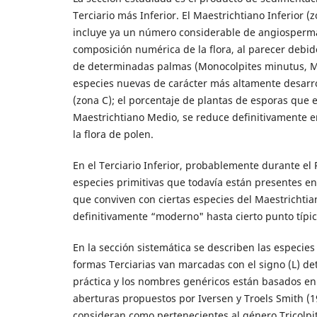
Terciario más Inferior. El Maestrichtiano Inferior (
incluye ya un número considerable de angiosperma
composición numérica de la flora, al parecer debid
de determinadas palmas (Monocolpites minutus, M
especies nuevas de carácter más altamente desarro
(zona C); el porcentaje de plantas de esporas que es
Maestrichtiano Medio, se reduce definitivamente e
la flora de polen.
En el Terciario Inferior, probablemente durante el 
especies primitivas que todavía están presentes e
que conviven con ciertas especies del Maestrichtian
definitivamente “moderno" hasta cierto punto típ
En la sección sistemática se describen las especie
formas Terciarias van marcadas con el signo (L) de
práctica y los nombres genéricos están basados en 
aberturas propuestos por Iversen y Troels Smith (1
consideran como pertenecientes al género Tricolpit