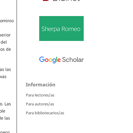
dominio
perior
 del
tos de
as las
evas
Información
Para lectores/as
o. Las
Para autores/as
ole
Para bibliotecarios/as
e las
énero