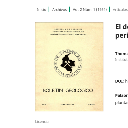
Inicio
Archivos
Vol. 2 Núm. 1 (1954)
Artículos
El 
per
Thoma
Institu
DOI:
h
Palabr
planta
Licencia