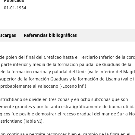
Publicado
01-01-1954
scargas
Referencias bibliográficas
de polen del final del Cretáceo hasta el Terciario Inferior de la cord
 parte inferior y media de la formación paludal de Guaduas de la
 ele la formación marina y paludal del Umir (valle inferior del Mag
uperior de la formación Guaduas y la formación de Lisama (valle i
 probablemente al Paleoceno (-Eoceno lnf.)
estrichtiano se divide en tres zonas y en ocho subzonas que son
emente grandes y por lo tanto estratigráficamente de buena utilid
ológicos fue posible demostrar el receso gradual del mar de Sur a No
trichtiano (Tabla VI).
ón continua y permite reconocer bien el cambio de la flora en el