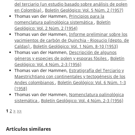
del terciario (un estudio basado sobre análisis de polen
en Colombia)
,
Boletín Geológico: Vol. 5 Núm. 2 (1957)
Thomas van der Hammen,
Principios para la
nomenclatura palinológica sistemática
,
Boletín
Geológico: Vol. 2 Núm. 2 (1954)
Thomas van der Hammen,
Informe preliminar sobre los
yacimientos de carbón de Quinchia - Riosucio (depto. de
Caldas)
,
Boletín Geológico: Vol. 1 Núm. 8-10 (1953)
Thomas van der Hammen,
Descripción de algunos
géneros y especies de polen y esporas fósiles
,
Boletín
Geológico: Vol. 4 Núm. 2-3 (1956)
Thomas van der Hammen,
Estratigrafía del Terciario y
Maestrichtiano con continentales y tectogénesis de los
Andes colombianos
,
Boletín Geológico: Vol. 6 Núm. 1-3
(1958)
Thomas van der Hammen,
Nomenclatura palinológica
sistemática
,
Boletín Geológico: Vol. 4 Núm. 2-3 (1956)
1
2
>
>>
Artículos similares