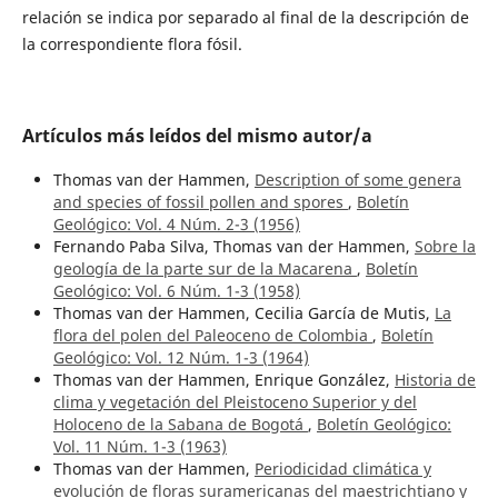
relación se indica por separado al final de la descripción de
la correspondiente flora fósil.
Artículos más leídos del mismo autor/a
Thomas van der Hammen,
Description of some genera
and species of fossil pollen and spores
,
Boletín
Geológico: Vol. 4 Núm. 2-3 (1956)
Fernando Paba Silva, Thomas van der Hammen,
Sobre la
geología de la parte sur de la Macarena
,
Boletín
Geológico: Vol. 6 Núm. 1-3 (1958)
Thomas van der Hammen, Cecilia García de Mutis,
La
flora del polen del Paleoceno de Colombia
,
Boletín
Geológico: Vol. 12 Núm. 1-3 (1964)
Thomas van der Hammen, Enrique González,
Historia de
clima y vegetación del Pleistoceno Superior y del
Holoceno de la Sabana de Bogotá
,
Boletín Geológico:
Vol. 11 Núm. 1-3 (1963)
Thomas van der Hammen,
Periodicidad climática y
evolución de floras suramericanas del maestrichtiano y