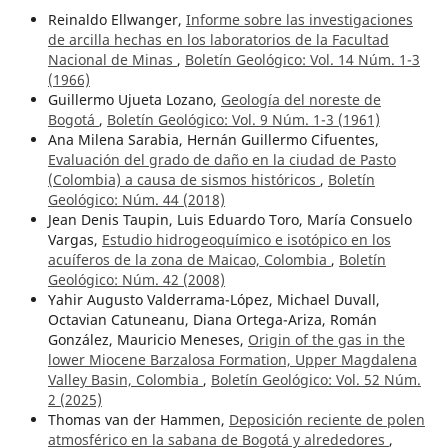
Reinaldo Ellwanger,
Informe sobre las investigaciones
de arcilla hechas en los laboratorios de la Facultad
Nacional de Minas
,
Boletín Geológico: Vol. 14 Núm. 1-3
(1966)
Guillermo Ujueta Lozano,
Geología del noreste de
Bogotá
,
Boletín Geológico: Vol. 9 Núm. 1-3 (1961)
Ana Milena Sarabia, Hernán Guillermo Cifuentes,
Evaluación del grado de daño en la ciudad de Pasto
(Colombia) a causa de sismos históricos
,
Boletín
Geológico: Núm. 44 (2018)
Jean Denis Taupin, Luis Eduardo Toro, María Consuelo
Vargas,
Estudio hidrogeoquímico e isotópico en los
acuíferos de la zona de Maicao, Colombia
,
Boletín
Geológico: Núm. 42 (2008)
Yahir Augusto Valderrama-López, Michael Duvall,
Octavian Catuneanu, Diana Ortega-Ariza, Román
González, Mauricio Meneses,
Origin of the gas in the
lower Miocene Barzalosa Formation, Upper Magdalena
Valley Basin, Colombia
,
Boletín Geológico: Vol. 52 Núm.
2 (2025)
Thomas van der Hammen,
Deposición reciente de polen
atmosférico en la sabana de Bogotá y alrededores
,