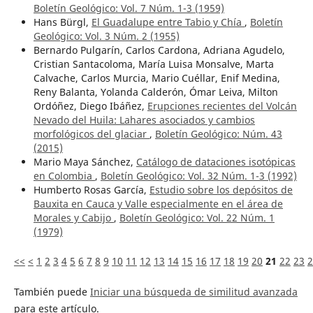
Boletín Geológico: Vol. 7 Núm. 1-3 (1959)
Hans Bürgl,
El Guadalupe entre Tabio y Chía
,
Boletín
Geológico: Vol. 3 Núm. 2 (1955)
Bernardo Pulgarín, Carlos Cardona, Adriana Agudelo,
Cristian Santacoloma, María Luisa Monsalve, Marta
Calvache, Carlos Murcia, Mario Cuéllar, Enif Medina,
Reny Balanta, Yolanda Calderón, Ómar Leiva, Milton
Ordóñez, Diego Ibáñez,
Erupciones recientes del Volcán
Nevado del Huila: Lahares asociados y cambios
morfológicos del glaciar
,
Boletín Geológico: Núm. 43
(2015)
Mario Maya Sánchez,
Catálogo de dataciones isotópicas
en Colombia
,
Boletín Geológico: Vol. 32 Núm. 1-3 (1992)
Humberto Rosas García,
Estudio sobre los depósitos de
Bauxita en Cauca y Valle especialmente en el área de
Morales y Cabijo
,
Boletín Geológico: Vol. 22 Núm. 1
(1979)
<<
<
1
2
3
4
5
6
7
8
9
10
11
12
13
14
15
16
17
18
19
20
21
22
23
2
También puede
Iniciar una búsqueda de similitud avanzada
para este artículo.