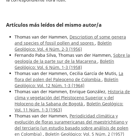
Artículos más leídos del mismo autor/a
Thomas van der Hammen,
Description of some genera
and species of fossil pollen and spores
,
Boletín
Geológico: Vol. 4 Núm. 2-3 (1956)
Fernando Paba Silva, Thomas van der Hammen,
Sobre la
geología de la parte sur de la Macarena
,
Boletín
Geológico: Vol. 6 Núm. 1-3 (1958)
Thomas van der Hammen, Cecilia García de Mutis,
La
flora del polen del Paleoceno de Colombia
,
Boletín
Geológico: Vol. 12 Núm. 1-3 (1964)
Thomas van der Hammen, Enrique González,
Historia de
clima y vegetación del Pleistoceno Superior y del
Holoceno de la Sabana de Bogotá
,
Boletín Geológico:
Vol. 11 Núm. 1-3 (1963)
Thomas van der Hammen,
Periodicidad climática y
evolución de floras suramericanas del maestrichtiano y
del terciario (un estudio basado sobre análisis de polen
en Colombia)
,
Boletín Geológico: Vol. 5 Núm. 2 (1957)