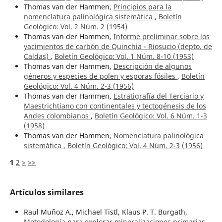
Thomas van der Hammen,
Principios para la
nomenclatura palinológica sistemática
,
Boletín
Geológico: Vol. 2 Núm. 2 (1954)
Thomas van der Hammen,
Informe preliminar sobre los
yacimientos de carbón de Quinchia - Riosucio (depto. de
Caldas)
,
Boletín Geológico: Vol. 1 Núm. 8-10 (1953)
Thomas van der Hammen,
Descripción de algunos
géneros y especies de polen y esporas fósiles
,
Boletín
Geológico: Vol. 4 Núm. 2-3 (1956)
Thomas van der Hammen,
Estratigrafía del Terciario y
Maestrichtiano con continentales y tectogénesis de los
Andes colombianos
,
Boletín Geológico: Vol. 6 Núm. 1-3
(1958)
Thomas van der Hammen,
Nomenclatura palinológica
sistemática
,
Boletín Geológico: Vol. 4 Núm. 2-3 (1956)
1
2
>
>>
Artículos similares
Raul Muñoz A., Michael Tistl, Klaus P. T. Burgath,
Metodología para explorar mineralizaciones primarias