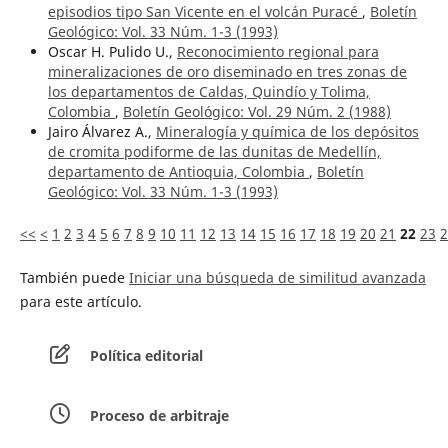
episodios tipo San Vicente en el volcán Puracé
,
Boletín
Geológico: Vol. 33 Núm. 1-3 (1993)
Oscar H. Pulido U.,
Reconocimiento regional para
mineralizaciones de oro diseminado en tres zonas de
los departamentos de Caldas, Quindío y Tolima,
Colombia
,
Boletín Geológico: Vol. 29 Núm. 2 (1988)
Jairo Álvarez A.,
Mineralogía y química de los depósitos
de cromita podiforme de las dunitas de Medellín,
departamento de Antioquia, Colombia
,
Boletín
Geológico: Vol. 33 Núm. 1-3 (1993)
<<
<
1
2
3
4
5
6
7
8
9
10
11
12
13
14
15
16
17
18
19
20
21
22
23
2
También puede
Iniciar una búsqueda de similitud avanzada
para este artículo.
Política editorial
Proceso de arbitraje