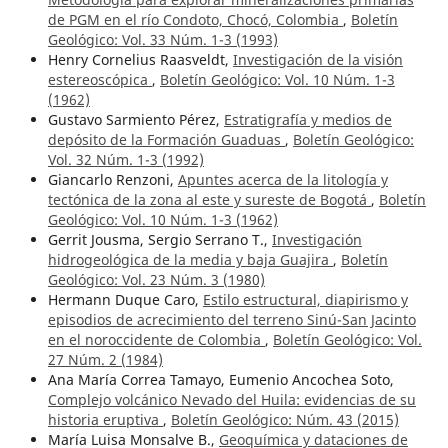
de PGM en el río Condoto, Chocó, Colombia
,
Boletín
Geológico: Vol. 33 Núm. 1-3 (1993)
Henry Cornelius Raasveldt,
Investigación de la visión
estereoscópica
,
Boletín Geológico: Vol. 10 Núm. 1-3
(1962)
Gustavo Sarmiento Pérez,
Estratigrafía y medios de
depósito de la Formación Guaduas
,
Boletín Geológico:
Vol. 32 Núm. 1-3 (1992)
Giancarlo Renzoni,
Apuntes acerca de la litología y
tectónica de la zona al este y sureste de Bogotá
,
Boletín
Geológico: Vol. 10 Núm. 1-3 (1962)
Gerrit Jousma, Sergio Serrano T.,
Investigación
hidrogeológica de la media y baja Guajira
,
Boletín
Geológico: Vol. 23 Núm. 3 (1980)
Hermann Duque Caro,
Estilo estructural, diapirismo y
episodios de acrecimiento del terreno Sinú-San Jacinto
en el noroccidente de Colombia
,
Boletín Geológico: Vol.
27 Núm. 2 (1984)
Ana María Correa Tamayo, Eumenio Ancochea Soto,
Complejo volcánico Nevado del Huila: evidencias de su
historia eruptiva
,
Boletín Geológico: Núm. 43 (2015)
María Luisa Monsalve B.,
Geoquímica y dataciones de