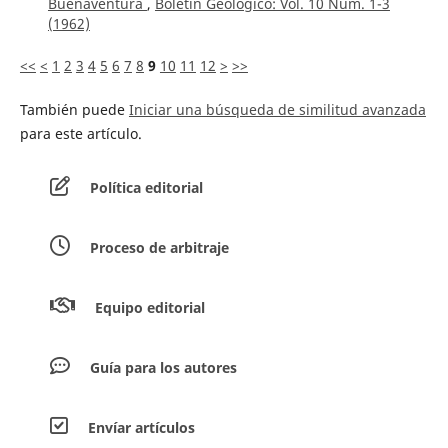
Buenaventura
,
Boletín Geológico: Vol. 10 Núm. 1-3
(1962)
<<
<
1
2
3
4
5
6
7
8
9
10
11
12
>
>>
También puede
Iniciar una búsqueda de similitud avanzada
para este artículo.
Política editorial
Proceso de arbitraje
Equipo editorial
Guía para los autores
Envíar artículos