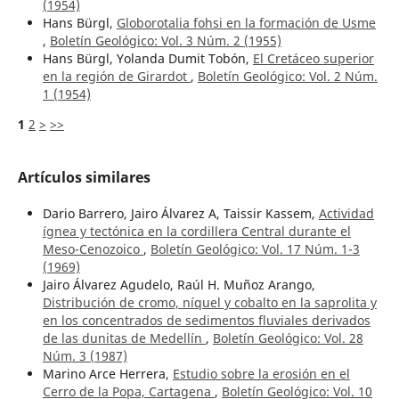
(1954)
Hans Bürgl,
Globorotalia fohsi en la formación de Usme
,
Boletín Geológico: Vol. 3 Núm. 2 (1955)
Hans Bürgl, Yolanda Dumit Tobón,
El Cretáceo superior
en la región de Girardot
,
Boletín Geológico: Vol. 2 Núm.
1 (1954)
1
2
>
>>
Artículos similares
Dario Barrero, Jairo Álvarez A, Taissir Kassem,
Actividad
ígnea y tectónica en la cordillera Central durante el
Meso-Cenozoico
,
Boletín Geológico: Vol. 17 Núm. 1-3
(1969)
Jairo Álvarez Agudelo, Raúl H. Muñoz Arango,
Distribución de cromo, níquel y cobalto en la saprolita y
en los concentrados de sedimentos fluviales derivados
de las dunitas de Medellín
,
Boletín Geológico: Vol. 28
Núm. 3 (1987)
Marino Arce Herrera,
Estudio sobre la erosión en el
Cerro de la Popa, Cartagena
,
Boletín Geológico: Vol. 10