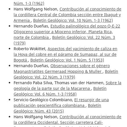
Núm. 1-3 (1962)
Hans Wolfgang Nelson,
Contribución al conocimiento de
la cordillera Central de Colombia sección entre Ibagué y
Armenia
,
Boletín Geológico: Vol. 10 Núm. 1-3 (1962)
Hernando Dueñas,
Estudio palinológico del pozo Q-E-22
Oligoceno superior a Mioceno inferior, Planeta Rica,
norte de Colombia
,
Boletín Geológico: Vol. 22 Núm. 3
(1979)
Roberto Wokittet,
Aspectos del yacimiento de caliza en
la Hoya del cobre en el páramo de Sumapaz, al sur de
Bogotá
,
Boletín Geológico: Vol. 1 Núm. 5 (1953)
Hernando Dueñas,
Observaciones sobre el género
Magnastriatites Germeraad Hopping & Muller
,
Boletín
Geológico: Vol. 22 Núm. 3 (1979)
Fernando Paba Silva, Thomas van der Hammen,
Sobre la
geología de la parte sur de la Macarena
,
Boletín
Geológico: Vol. 6 Núm. 1-3 (1958)
Servicio Geológico Colombiano,
El resurgir de una
publicación geocientífica colombiana
,
Boletín
Geológico: Núm. 43 (2015)
Hans Wolfgang Nelson,
Contribución al conocimiento de
la cordillera Occidental. Sección carretera Cali-