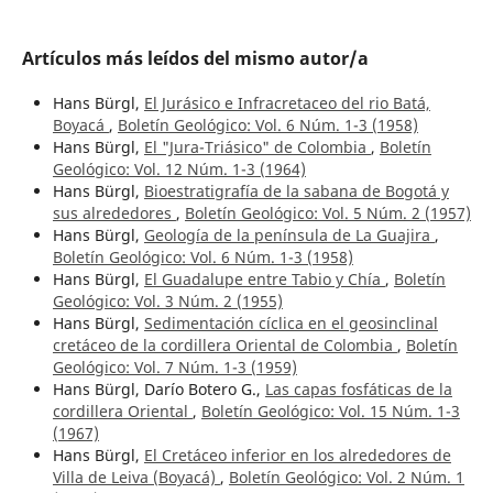
Artículos más leídos del mismo autor/a
Hans Bürgl,
El Jurásico e Infracretaceo del rio Batá,
Boyacá
,
Boletín Geológico: Vol. 6 Núm. 1-3 (1958)
Hans Bürgl,
El "Jura-Triásico" de Colombia
,
Boletín
Geológico: Vol. 12 Núm. 1-3 (1964)
Hans Bürgl,
Bioestratigrafía de la sabana de Bogotá y
sus alrededores
,
Boletín Geológico: Vol. 5 Núm. 2 (1957)
Hans Bürgl,
Geología de la península de La Guajira
,
Boletín Geológico: Vol. 6 Núm. 1-3 (1958)
Hans Bürgl,
El Guadalupe entre Tabio y Chía
,
Boletín
Geológico: Vol. 3 Núm. 2 (1955)
Hans Bürgl,
Sedimentación cíclica en el geosinclinal
cretáceo de la cordillera Oriental de Colombia
,
Boletín
Geológico: Vol. 7 Núm. 1-3 (1959)
Hans Bürgl, Darío Botero G.,
Las capas fosfáticas de la
cordillera Oriental
,
Boletín Geológico: Vol. 15 Núm. 1-3
(1967)
Hans Bürgl,
El Cretáceo inferior en los alrededores de
Villa de Leiva (Boyacá)
,
Boletín Geológico: Vol. 2 Núm. 1