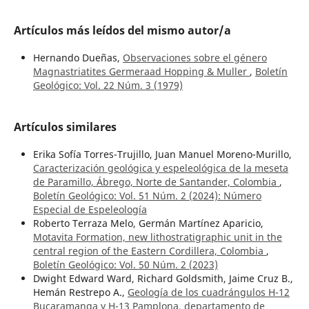
Artículos más leídos del mismo autor/a
Hernando Dueñas,
Observaciones sobre el género
Magnastriatites Germeraad Hopping & Muller
,
Boletín
Geológico: Vol. 22 Núm. 3 (1979)
Artículos similares
Erika Sofía Torres-Trujillo, Juan Manuel Moreno-Murillo,
Caracterización geológica y espeleológica de la meseta
de Paramillo, Ábrego, Norte de Santander, Colombia
,
Boletín Geológico: Vol. 51 Núm. 2 (2024): Número
Especial de Espeleología
Roberto Terraza Melo, Germán Martínez Aparicio,
Motavita Formation, new lithostratigraphic unit in the
central region of the Eastern Cordillera, Colombia
,
Boletín Geológico: Vol. 50 Núm. 2 (2023)
Dwight Edward Ward, Richard Goldsmith, Jaime Cruz B.,
Hemán Restrepo A.,
Geología de los cuadrángulos H-12
Bucaramanga y H-13 Pamplona, departamento de