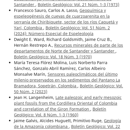
Santander
,
Boletín Geológico: Vol. 21 Núm. 1-3 (1973)
Francesco Sauro, Carlos A. Lasso,
Geoquímica y
espeleogénesis de cuevas de cuarzoarenita en la
serranía de Chiribiquete, sector de los ríos Caquetá y
Yarí, Colombia
,
Boletín Geológico: Vol. 51 Núm. 2
(2024): Número Especial de Espeleología
Dwight E. Ward, Richard Goldsmith, Jaime Cruz B.,
Hernán Restrepo A.,
Recursos minerales de parte de los
departamentos de Norte de Santander y Santander
,
Boletín Geológico: Vol. 18 Núm. 3 (1970)
María Teresa Flórez Molina, Luis Norberto Parra
Sánchez, Gonzalo Abril Ramírez, Carlos Albeiro
Monsalve Marín,
Sensores paleoclimáticos del último
milenio preservados en los sedimentos del Pantano La
Bramadora, Sopetrán, Colombia
,
Boletín Geológico: Vol.
50 Núm. 2 (2023)
Jean H. Langenheim,
Late paleozoic and early mesozoic
plant fossils from the Cordillera Oriental of Colombia
and correlation of the Giron Formation
,
Boletín
Geológico: Vol. 8 Núm. 1-3 (1960)
Jaime Galvis, Alcides Huguett, Primitivo Ruge,
Geología
de la Amazonía colombiana
,
Boletín Geológico: Vol. 22