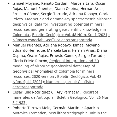
Ismael Moyano, Renato Cordani, Marcela Lara, Óscar
Rojas, Manuel Puentes, Diana Ospina, Hernán Arias,
Ernesto Gómez, Sergio Torrado, Adriana Robayo, Gloria
Prieto,
Magnetic and gamma-ray spectrometric airborne
geophysical data for investigating potential mineral
resources and generating geoscientific knowledge in
Colombia
,
Boletín Geológico: Vol. 48 Núm. Spl.1 (2021):
Número especial: Geofísica aerotransportada
Manuel Puentes, Adriana Robayo, Ismael Moyano,
Eduardo Henrique, Marcela Lara, Hernán Arias, Diana
Ospina, Óscar Rojas, Ernesto Gómez, Sergio Torrado,
Gloria Prieto Rincón,
Regional integration and 3D
modeling of airborne geophysical data: Map of
Geophysical Anomalies of Colombia for mineral
resources, 2020 version
,
Boletín Geológico: Vol. 48
Núm. Spl.1 (2021): Número especial: Geofísica
aerotransportada
Cesar Julio Rodríguez C., Ary Pernet M.,
Recursos
minerales de Antioquia
,
Boletín Geológico: Vol. 26 Núm.
3 (1983)
Roberto Terraza Melo, Germán Martínez Aparicio,
Motavita Formation, new lithostratigraphic unit in the