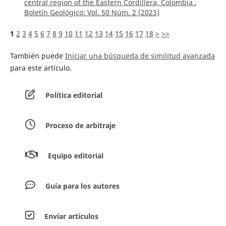
central region of the Eastern Cordillera, Colombia
,
Boletín Geológico: Vol. 50 Núm. 2 (2023)
1
2
3
4
5
6
7
8
9
10
11
12
13
14
15
16
17
18
>
>>
También puede
Iniciar una búsqueda de similitud avanzada
para este artículo.
Política editorial
Proceso de arbitraje
Equipo editorial
Guía para los autores
Envíar artículos