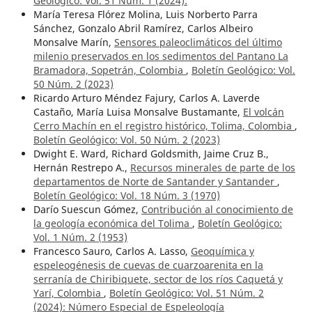
Geológico: Vol. 51 Núm. 1 (2024):
María Teresa Flórez Molina, Luis Norberto Parra
Sánchez, Gonzalo Abril Ramírez, Carlos Albeiro
Monsalve Marín,
Sensores paleoclimáticos del último
milenio preservados en los sedimentos del Pantano La
Bramadora, Sopetrán, Colombia
,
Boletín Geológico: Vol.
50 Núm. 2 (2023)
Ricardo Arturo Méndez Fajury, Carlos A. Laverde
Castaño, María Luisa Monsalve Bustamante,
El volcán
Cerro Machín en el registro histórico, Tolima, Colombia
,
Boletín Geológico: Vol. 50 Núm. 2 (2023)
Dwight E. Ward, Richard Goldsmith, Jaime Cruz B.,
Hernán Restrepo A.,
Recursos minerales de parte de los
departamentos de Norte de Santander y Santander
,
Boletín Geológico: Vol. 18 Núm. 3 (1970)
Darío Suescun Gómez,
Contribución al conocimiento de
la geología económica del Tolima
,
Boletín Geológico:
Vol. 1 Núm. 2 (1953)
Francesco Sauro, Carlos A. Lasso,
Geoquímica y
espeleogénesis de cuevas de cuarzoarenita en la
serranía de Chiribiquete, sector de los ríos Caquetá y
Yarí, Colombia
,
Boletín Geológico: Vol. 51 Núm. 2
(2024): Número Especial de Espeleología