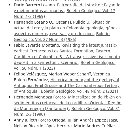
Dario Barrero Lozano,
Petrografia del stock de Payande
y metamorfitas asociadas
,
Boletín Geológico: Vol. 17
Núm. 1-3 (1969)
Hernando Lozano Q., Oscar H. Pulido U.,
Situación
actual del oro y la plata en Colombia: geología, génesis,
aspectos mineros, reservas y producción
,
Boletín
Geológico: Vol. 27 Núm. 3 (1986)
Fabio Laverde Montaño,
Revisiting the latest Jurassic-
earliest Cretaceous Los Santos Formation, Eastern
Cordillera of Colombia. B – A transgressive river mouth
deposit in a syntectonic scenario
,
Boletín Geológico:
Vol. 50 Núm. 1 (2023)
Felipe Velásquez, Marion Weber Scharff, Verónica
Botero Fernández,
Historical memory of the geology of
Antioquia: Emil Grosse and The Carboniferous Tertiary
of Antioquia
,
Boletín Geológico: Vol. 48 Núm. 2 (2021)
Hernando Mendoza Forero,
Mineralizacion de Pb-Zn en
sedimentitas cretaceas de la cordillera Oriental. Región
de Montenegro (Santander)
,
Boletín Geológico: Vol. 31
Núm. 2-3 (1990)
Anny Julieth Forero Ortega, Julián Andrés Lopéz Isaza,
Nelson Ricardo López Herrera, Mario Andrés Cuéllar