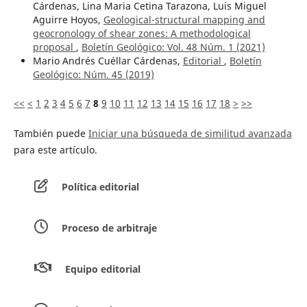
Cárdenas, Lina Maria Cetina Tarazona, Luis Miguel
Aguirre Hoyos,
Geological-structural mapping and
geocronology of shear zones: A methodological
proposal
,
Boletín Geológico: Vol. 48 Núm. 1 (2021)
Mario Andrés Cuéllar Cárdenas,
Editorial
,
Boletín
Geológico: Núm. 45 (2019)
<<
<
1
2
3
4
5
6
7
8
9
10
11
12
13
14
15
16
17
18
>
>>
También puede
Iniciar una búsqueda de similitud avanzada
para este artículo.
Política editorial
Proceso de arbitraje
Equipo editorial